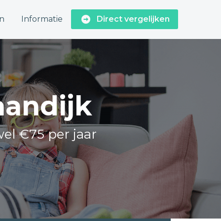
n
Informatie
Direct vergelijken
aandijk
wel €75 per jaar