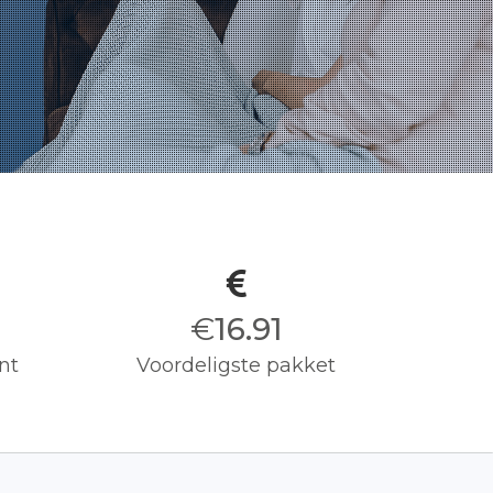
€
17.00
nt
Voordeligste pakket