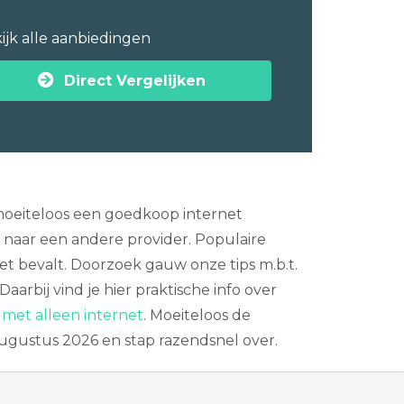
ijk alle aanbiedingen
Direct Vergelijken
j moeiteloos een goedkoop internet
naar een andere provider. Populaire
iet bevalt. Doorzoek gauw onze tips m.b.t.
Daarbij vind je hier praktische info over
met alleen internet
. Moeiteloos de
 augustus 2026 en stap razendsnel over.