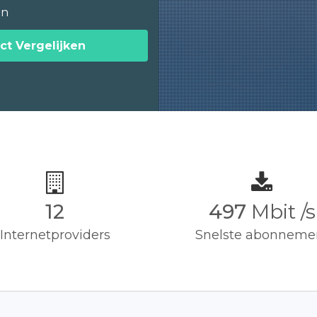
en
ct Vergelijken
12
500
Mbit /s
Internetproviders
Snelste abonneme