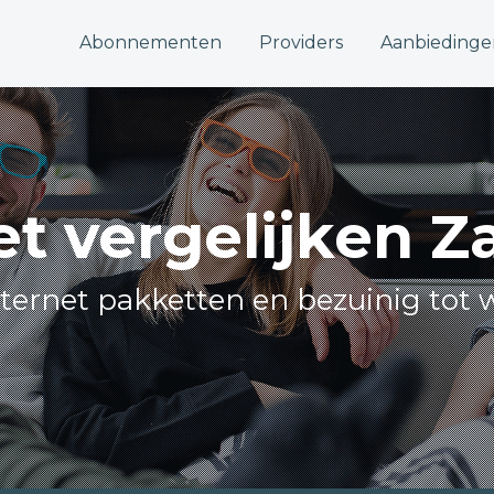
Abonnementen
Providers
Aanbiedinge
et vergelijken Z
internet pakketten en bezuinig tot 