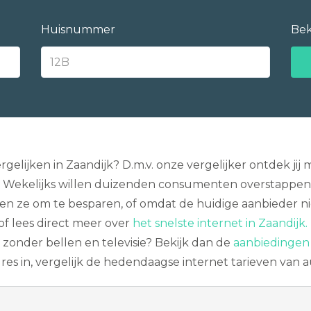
Huisnummer
Bek
gelijken in Zaandijk? D.m.v. onze vergelijker ontdek ji
t. Wekelijks willen duizenden consumenten overstappen 
t doen ze om te besparen, of omdat de huidige aanbieder n
of lees direct meer over
het snelste internet in Zaandijk.
t zonder bellen en televisie? Bekijk dan de
aanbiedingen 
 adres in, vergelijk de hedendaagse internet tarieven van