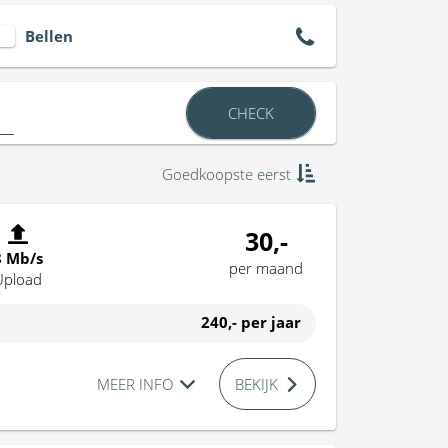
Bellen
CHECK
Goedkoopste eerst
30,-
8 Mb/s
per maand
Upload
240,-
per jaar
MEER INFO
BEKIJK