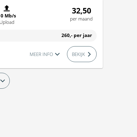
32,50
10 Mb/s
per maand
Upload
260,-
per jaar
MEER INFO
BEKIJK