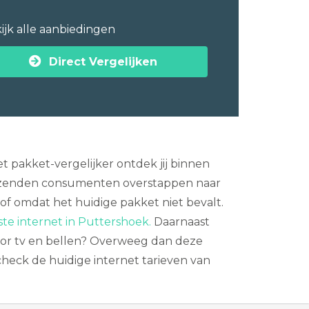
ijk alle aanbiedingen
Direct Vergelijken
t pakket-vergelijker ontdek jij binnen
uizenden consumenten overstappen naar
of omdat het huidige pakket niet bevalt.
ste internet in Puttershoek.
Daarnaast
oor tv en bellen? Overweeg dan deze
check de huidige internet tarieven van