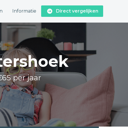
n
Informatie
Direct vergelijken
ttershoek
€65 per jaar