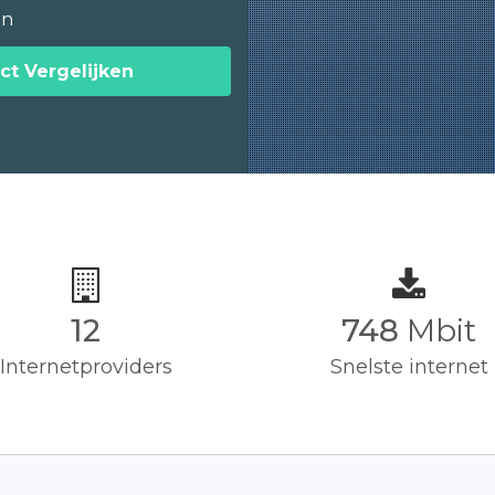
en
ct Vergelijken
12
750
Mbit
Internetproviders
Snelste internet