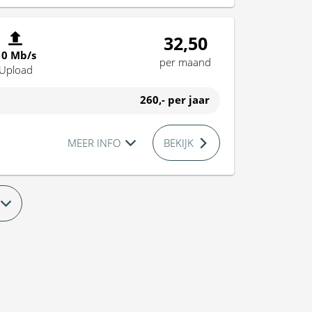
32,50
10 Mb/s
per maand
Upload
260,-
per jaar
MEER INFO
BEKIJK