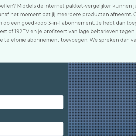
ellen? Middels de internet pakket-vergelijker kunnen jull
af het moment dat jij meerdere producten afneemt. Che
en op een goedkoop 3-in-1 abonnement. Je hebt dan toeg
t of 192TV en je profiteert van lage beltarieven tegen e
ele telefonie abonnement toevoegen. We spreken dan v