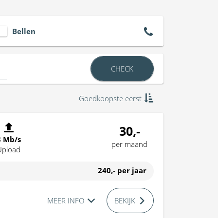
Bellen
CHECK
Goedkoopste eerst
30,-
8 Mb/s
per maand
Upload
240,-
per jaar
MEER INFO
BEKIJK