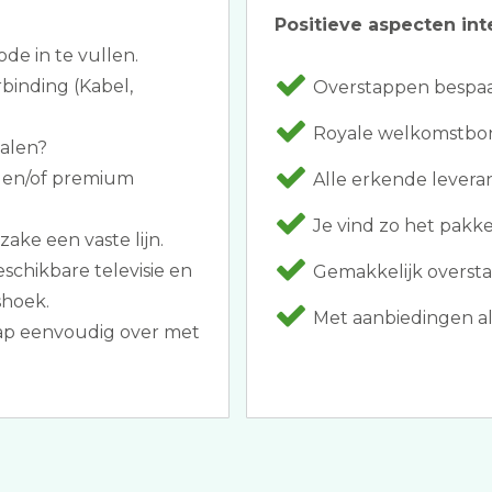
Positieve aspecten int
ode in te vullen.
rbinding (Kabel,
Overstappen bespaar
Royale welkomstbonu
halen?
s en/of premium
Alle erkende leveranc
Je vind zo het pakket
ake een vaste lijn.
schikbare televisie en
Gemakkelijk oversta
shoek.
Met aanbiedingen al
tap eenvoudig over met