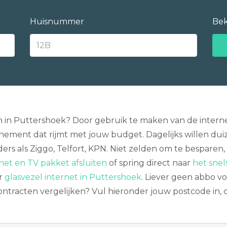
Huisnummer
Bek
n in Puttershoek? Door gebruik te maken van de interne
nement dat rijmt met jouw budget. Dagelijks willen d
rs als Ziggo, Telfort, KPN. Niet zelden om te besparen, 
et en TV pakket afsluiten
of spring direct naar
het snel
er
glasvezel internet in Puttershoek
. Liever geen abbo v
ontracten vergelijken? Vul hieronder jouw postcode in, 