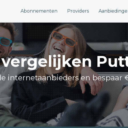
Abonnementen
Providers
Aanbiedinge
 vergelijken Pu
lle internetaanbieders en bespaar 