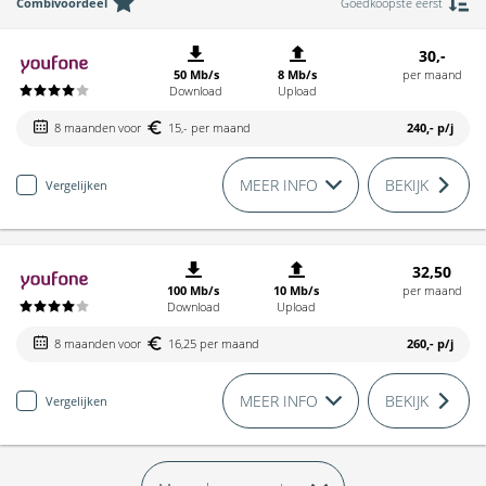
Combivoordeel
Goedkoopste eerst
30,-
50 Mb/s
8 Mb/s
per maand
Download
Upload
8 maanden voor
15,- per maand
240,-
p/j
MEER INFO
BEKIJK
Vergelijken
32,50
100 Mb/s
10 Mb/s
per maand
Download
Upload
8 maanden voor
16,25 per maand
260,-
p/j
MEER INFO
BEKIJK
Vergelijken