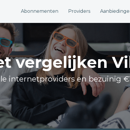
Abonnementen
Providers
Aanbiedinge
et vergelijken Vi
lle internetproviders en bezuinig €