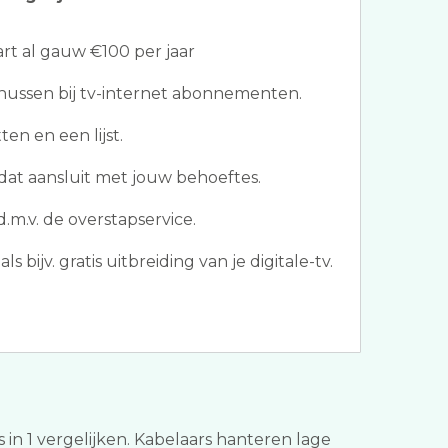
t al gauw €100 per jaar
ussen bij tv-internet abonnementen.
en en een lijst.
at aansluit met jouw behoeftes.
.m.v. de overstapservice.
 bijv. gratis uitbreiding van je digitale-tv.
s in 1 vergelijken. Kabelaars hanteren lage