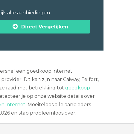
ijk alle aanbiedingen
Direct Vergelijken
supersnel een goedkoop internet
ovider. Dit kan zijn naar Caiway, Telfort,
nze raad met betrekking tot
goedkoop
tecteer je op onze website details over
en internet
. Moeiteloos alle aanbieders
 2026 en stap probleemloos over.