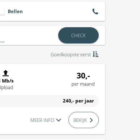
Bellen
CHECK
Goedkoopste eerst
30,-
8 Mb/s
per maand
Upload
240,-
per jaar
MEER INFO
BEKIJK