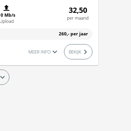
32,50
10 Mb/s
per maand
Upload
260,-
per jaar
MEER INFO
BEKIJK