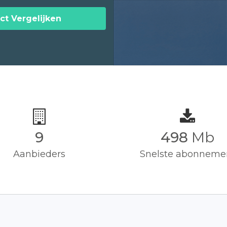
ct Vergelijken
9
500
Mb
Aanbieders
Snelste abonneme