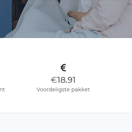
€
19.00
nt
Voordeligste pakket