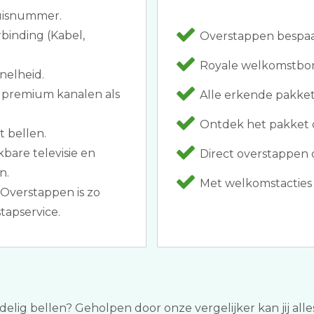
huisnummer.
rbinding (Kabel,
Overstappen bespaar
Royale welkomstbon
nelheid.
n premium kanalen als
Alle erkende pakkett
Ontdek het pakket d
t bellen.
bare televisie en
Direct overstappen d
n.
Met welkomstacties als
Overstappen is zo
tapservice.
rdelig bellen? Geholpen door onze vergelijker kan jij alle