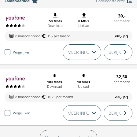
Combivoordeel
Goedkoopste eerst
30,-
50 Mb/s
8 Mb/s
per maand
Download
Upload
8 maanden voor
15,- per maand
240,-
p/j
MEER INFO
BEKIJK
Vergelijken
32,50
100 Mb/s
10 Mb/s
per maand
Download
Upload
8 maanden voor
16,25 per maand
260,-
p/j
MEER INFO
BEKIJK
Vergelijken