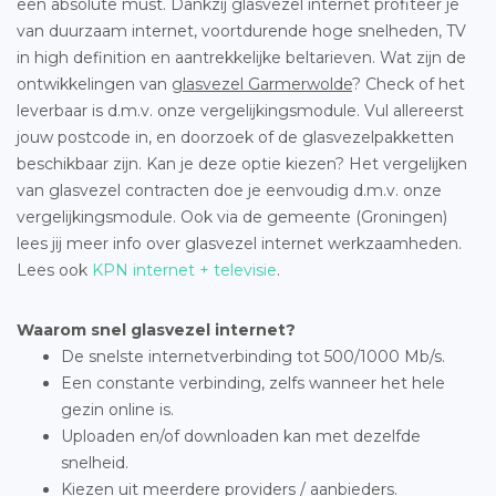
een absolute must. Dankzij glasvezel internet profiteer je
van duurzaam internet, voortdurende hoge snelheden, TV
in high definition en aantrekkelijke beltarieven. Wat zijn de
ontwikkelingen van
glasvezel Garmerwolde
? Check of het
leverbaar is d.m.v. onze vergelijkingsmodule. Vul allereerst
jouw postcode in, en doorzoek of de glasvezelpakketten
beschikbaar zijn. Kan je deze optie kiezen? Het vergelijken
van glasvezel contracten doe je eenvoudig d.m.v. onze
vergelijkingsmodule. Ook via de gemeente (Groningen)
lees jij meer info over glasvezel internet werkzaamheden.
Lees ook
KPN internet + televisie
.
Waarom snel glasvezel internet?
De snelste internetverbinding tot 500/1000 Mb/s.
Een constante verbinding, zelfs wanneer het hele
gezin online is.
Uploaden en/of downloaden kan met dezelfde
snelheid.
Kiezen uit meerdere providers / aanbieders.