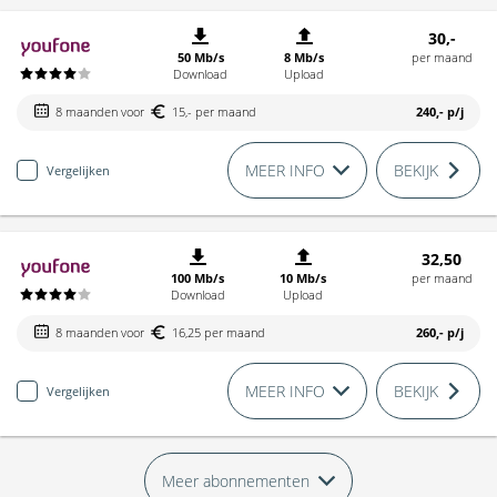
30,-
50 Mb/s
8 Mb/s
per maand
Download
Upload
8 maanden voor
15,- per maand
240,-
p/j
MEER INFO
BEKIJK
Vergelijken
32,50
100 Mb/s
10 Mb/s
per maand
Download
Upload
8 maanden voor
16,25 per maand
260,-
p/j
MEER INFO
BEKIJK
Vergelijken
Meer abonnementen