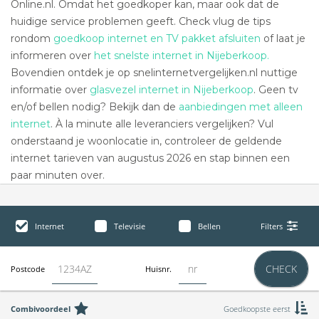
Online.nl. Omdat het goedkoper kan, maar ook dat de
huidige service problemen geeft. Check vlug de tips
rondom
goedkoop internet en TV pakket afsluiten
of laat je
informeren over
het snelste internet in Nijeberkoop.
Bovendien ontdek je op snelinternetvergelijken.nl nuttige
informatie over
glasvezel internet in Nijeberkoop
. Geen tv
en/of bellen nodig? Bekijk dan de
aanbiedingen met alleen
internet
. À la minute alle leveranciers vergelijken? Vul
onderstaand je woonlocatie in, controleer de geldende
internet tarieven van augustus 2026 en stap binnen een
paar minuten over.
Internet
Televisie
Bellen
Filters
CHECK
Postcode
Huisnr.
Combivoordeel
Goedkoopste eerst