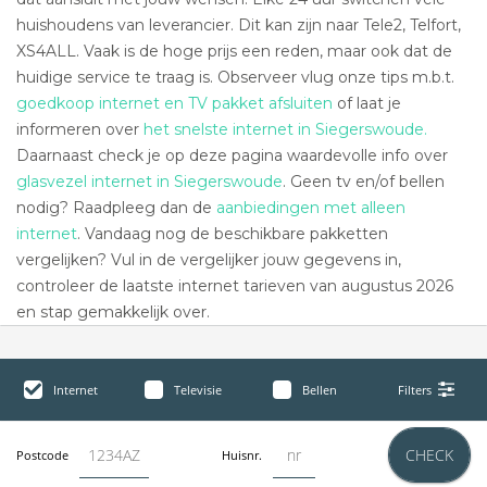
huishoudens van leverancier. Dit kan zijn naar Tele2, Telfort,
XS4ALL. Vaak is de hoge prijs een reden, maar ook dat de
huidige service te traag is. Observeer vlug onze tips m.b.t.
goedkoop internet en TV pakket afsluiten
of laat je
informeren over
het snelste internet in Siegerswoude.
Daarnaast check je op deze pagina waardevolle info over
glasvezel internet in Siegerswoude
. Geen tv en/of bellen
nodig? Raadpleeg dan de
aanbiedingen met alleen
internet
. Vandaag nog de beschikbare pakketten
vergelijken? Vul in de vergelijker jouw gegevens in,
controleer de laatste internet tarieven van augustus 2026
en stap gemakkelijk over.
Internet
Televisie
Bellen
Filters
CHECK
Postcode
Huisnr.