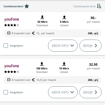
Combivoordeel
Goedkoopste eerst
30,-
50 Mb/s
8 Mb/s
per maand
Download
Upload
8 maanden voor
15,- per maand
240,-
p/j
MEER INFO
BEKIJK
Vergelijken
32,50
100 Mb/s
10 Mb/s
per maand
Download
Upload
8 maanden voor
16,25 per maand
260,-
p/j
MEER INFO
BEKIJK
Vergelijken