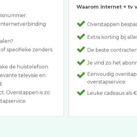
Waarom internet + tv v
huisnummer.
internetverbinding
Overstappen bespaar
Extra korting bij al
halen?
of specifieke zenders
De beste contracten
Je vind zo het abonne
ake de huistelefoon.
Eenvoudig overstap
evante televisie en
overstapservice.
d.
t. Overstappen is zo
Leuke cadeaus als €
tapservice.