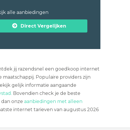
ijk alle aanbiedingen
Direct Vergelijken
ontdek jij razendsnel een goedkoop internet
 maatschappij. Populaire providers zijn
ekijk gelijk informatie aangaande
ystad.
Bovendien check je de beste
k dan onze
aanbiedingen met alleen
laatste internet tarieven van augustus 2026