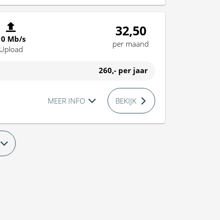
32,50
10 Mb/s
per maand
Upload
260,-
per jaar
MEER INFO
BEKIJK