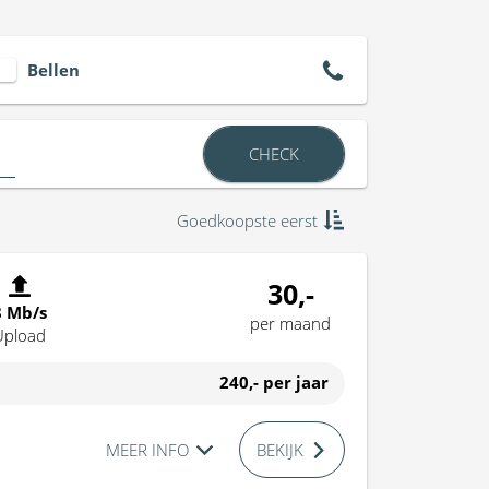
Bellen
CHECK
Goedkoopste eerst
30,-
8 Mb/s
per maand
Upload
240,-
per jaar
MEER INFO
BEKIJK