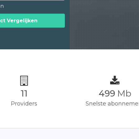
en
ct Vergelijken
11
500
Mb
Providers
Snelste abonneme