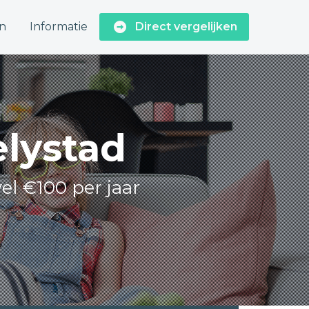
n
Informatie
Direct vergelijken
elystad
el €100 per jaar