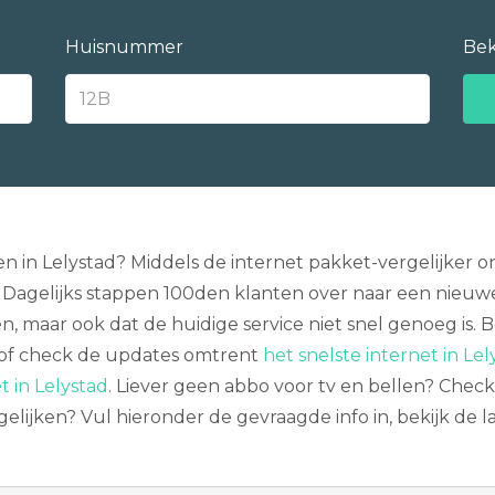
Huisnummer
Bek
ken in Lelystad? Middels de internet pakket-vergelijker 
. Dagelijks stappen 100den klanten over naar een nieuwe
, maar ook dat de huidige service niet snel genoeg is. B
of check de updates omtrent
het snelste internet in Lel
t in Lelystad
. Liever geen abbo voor tv en bellen? Chec
gelijken? Vul hieronder de gevraagde info in, bekijk de 