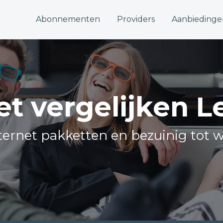
Abonnementen
Providers
Aanbiedinge
et vergelijken L
internet pakketten en bezuinig tot w