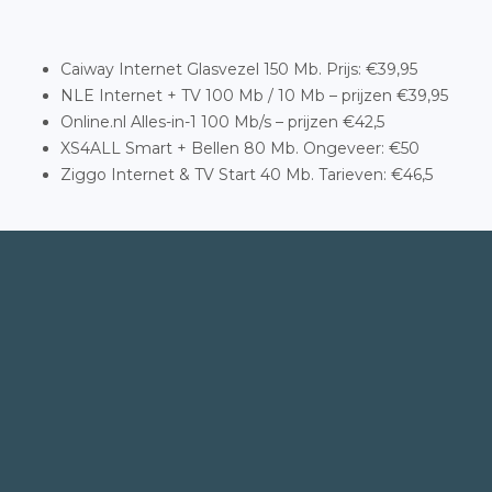
Caiway Internet Glasvezel 150 Mb. Prijs: €39,95
NLE Internet + TV 100 Mb / 10 Mb – prijzen €39,95
Online.nl Alles-in-1 100 Mb/s – prijzen €42,5
XS4ALL Smart + Bellen 80 Mb. Ongeveer: €50
Ziggo Internet & TV Start 40 Mb. Tarieven: €46,5