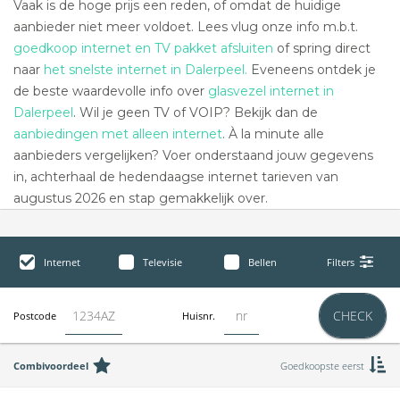
Vaak is de hoge prijs een reden, of omdat de huidige
aanbieder niet meer voldoet. Lees vlug onze info m.b.t.
goedkoop internet en TV pakket afsluiten
of spring direct
naar
het snelste internet in Dalerpeel.
Eveneens ontdek je
de beste waardevolle info over
glasvezel internet in
Dalerpeel
. Wil je geen TV of VOIP? Bekijk dan de
aanbiedingen met alleen internet
. À la minute alle
aanbieders vergelijken? Voer onderstaand jouw gegevens
in, achterhaal de hedendaagse internet tarieven van
augustus 2026 en stap gemakkelijk over.
Internet
Televisie
Bellen
Filters
CHECK
Postcode
Huisnr.
Combivoordeel
Goedkoopste eerst