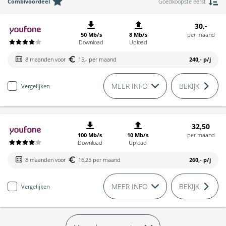
Combivoordeel
Goedkoopste eerst
30,-
50 Mb/s
8 Mb/s
per maand
Download
Upload
8 maanden voor
15,- per maand
240,-
p/j
MEER INFO
BEKIJK
Vergelijken
32,50
100 Mb/s
10 Mb/s
per maand
Download
Upload
8 maanden voor
16,25 per maand
260,-
p/j
MEER INFO
BEKIJK
Vergelijken