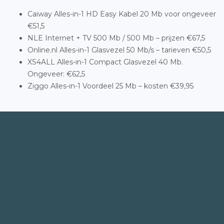
Caiway Alles-in-1 HD Easy Kabel 20 Mb voor ongeveer
€51,5
NLE Internet + TV 500 Mb / 500 Mb – prijzen €67,5
Online.nl Alles-in-1 Glasvezel 50 Mb/s – tarieven €50,5
XS4ALL Alles-in-1 Compact Glasvezel 40 Mb.
Ongeveer: €62,5
Ziggo Alles-in-1 Voordeel 25 Mb – kosten €39,95