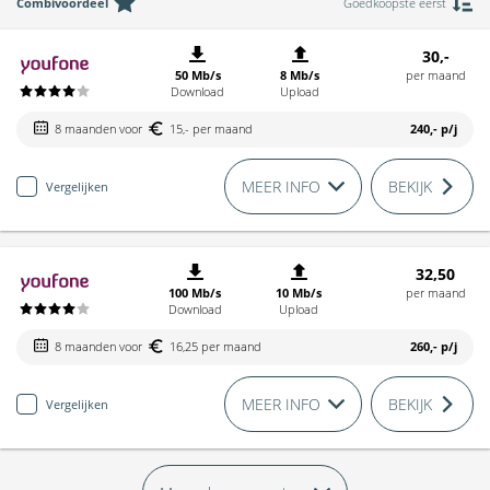
Combivoordeel
Goedkoopste eerst
30,-
50 Mb/s
8 Mb/s
per maand
Download
Upload
8 maanden voor
15,- per maand
240,-
p/j
MEER INFO
BEKIJK
Vergelijken
32,50
100 Mb/s
10 Mb/s
per maand
Download
Upload
8 maanden voor
16,25 per maand
260,-
p/j
MEER INFO
BEKIJK
Vergelijken