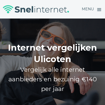
≡
MENU
Skip
to
content
Internet vergelijken
Ulicoten
Vergelijk alle internet
aanbieders en bezuinig €140
per jaar