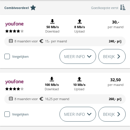
Combivoordeel
Goedkoopste eerst
30,-
50 Mb/s
8 Mb/s
per maand
Download
Upload
8 maanden voor
15,- per maand
240,-
p/j
MEER INFO
BEKIJK
Vergelijken
32,50
100 Mb/s
10 Mb/s
per maand
Download
Upload
8 maanden voor
16,25 per maand
260,-
p/j
MEER INFO
BEKIJK
Vergelijken