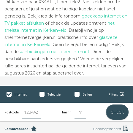
Dit kan zijn naar XS4ALL, Fiber, Tele2. Niet zelden om te
besparen, of juist omdat de huidige kabelaar niet snel
genoeg is. Bekijk rap de info rondom
goedkoop internet en
TV pakket afsluiten
of check de updates omtrent
het
snelste internet in Kerkenveld.
Daarbij vind je op
snelinternetvergelijken.nl praktische info over
glasvezel
internet in Kerkenveld
. Geen tv en/of bellen nodig? Bekijk
dan de
aanbiedingen met alleen internet
. Direct de
beschikbare aanbieders vergelijken? Voer in de vergelijker
jullie adres in, achterhaal de geldende internet tarieven van
augustus 2026 en stap supersnel over.
Internet
Televisie
Bellen
Filters
CHECK
Postcode
Huisnr.
Combivoordeel
Goedkoopste eerst