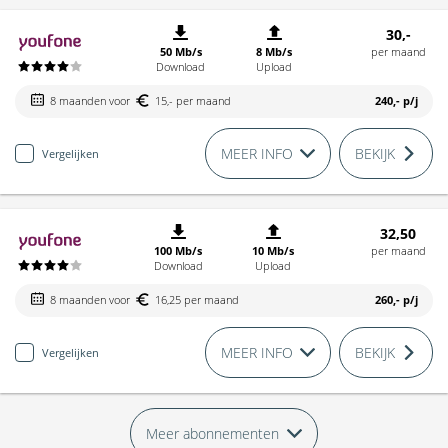
30,-
50 Mb/s
8 Mb/s
per maand
Download
Upload
8 maanden voor
15,- per maand
240,-
p/j
MEER INFO
BEKIJK
Vergelijken
32,50
100 Mb/s
10 Mb/s
per maand
Download
Upload
8 maanden voor
16,25 per maand
260,-
p/j
MEER INFO
BEKIJK
Vergelijken
Meer abonnementen