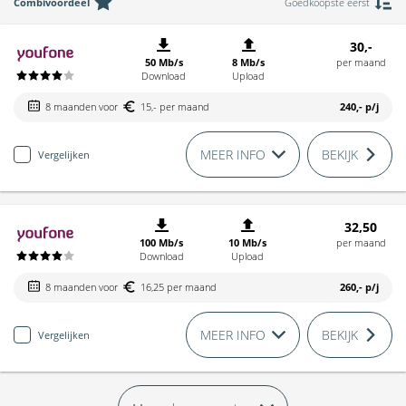
Combivoordeel
Goedkoopste eerst
30,-
50 Mb/s
8 Mb/s
per maand
Download
Upload
8 maanden voor
15,- per maand
240,-
p/j
MEER INFO
BEKIJK
Vergelijken
32,50
100 Mb/s
10 Mb/s
per maand
Download
Upload
8 maanden voor
16,25 per maand
260,-
p/j
MEER INFO
BEKIJK
Vergelijken