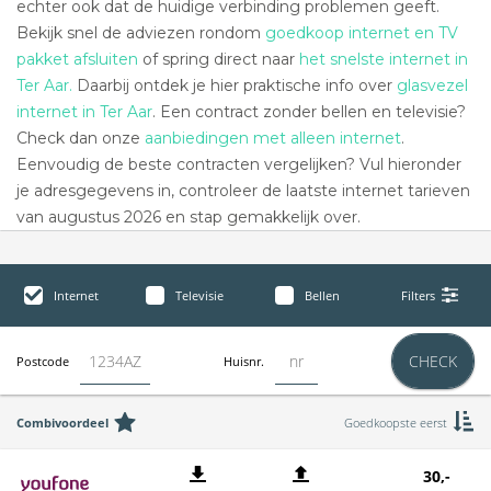
echter ook dat de huidige verbinding problemen geeft.
Bekijk snel de adviezen rondom
goedkoop internet en TV
pakket afsluiten
of spring direct naar
het snelste internet in
Ter Aar.
Daarbij ontdek je hier praktische info over
glasvezel
internet in Ter Aar
. Een contract zonder bellen en televisie?
Check dan onze
aanbiedingen met alleen internet
.
Eenvoudig de beste contracten vergelijken? Vul hieronder
je adresgegevens in, controleer de laatste internet tarieven
van augustus 2026 en stap gemakkelijk over.
Internet
Televisie
Bellen
Filters
CHECK
Postcode
Huisnr.
Combivoordeel
Goedkoopste eerst
30,-