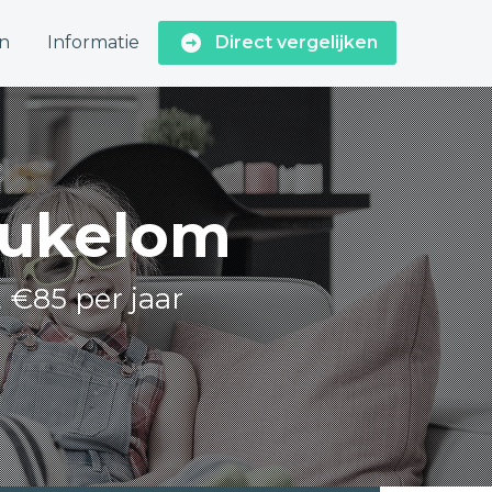
n
Informatie
Direct vergelijken
Heukelom
t €85 per jaar