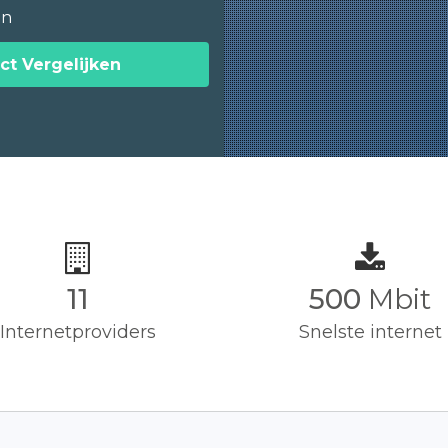
en
ct Vergelijken
11
500
Mbit
Internetproviders
Snelste internet