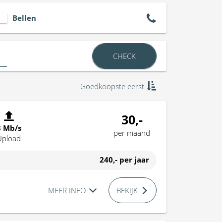
Bellen
CHECK
Goedkoopste eerst
30,-
8 Mb/s
per maand
Upload
240,-
per jaar
MEER INFO
BEKIJK