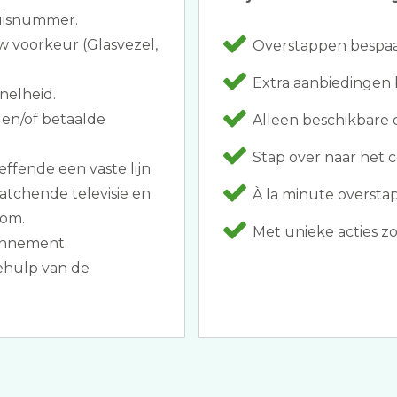
huisnummer.
w voorkeur (Glasvezel,
Overstappen bespaar
Extra aanbiedingen 
nelheid.
 en/of betaalde
Alleen beschikbare c
Stap over naar het co
effende een vaste lijn.
atchende televisie en
À la minute overstap
lom.
Met unieke acties zo
onnement.
ehulp van de