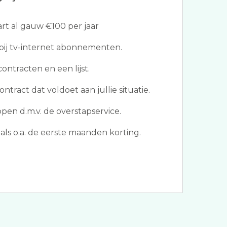
t al gauw €100 per jaar
bij tv-internet abonnementen.
ontracten en een lijst.
ntract dat voldoet aan jullie situatie.
pen d.m.v. de overstapservice.
als o.a. de eerste maanden korting.