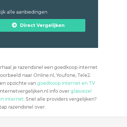
ijk alle aanbiedingen
Direct Vergelijken
erhaal je razendsnel een goedkoop internet
orbeeld naar Online.nl, Youfone, Tele2.
ten opzichte van
goedkoop internet en TV
internetvergelijken.nl info over
glasvezel
n internet
. Snel alle providers vergelijken?
tap razendsnel over.