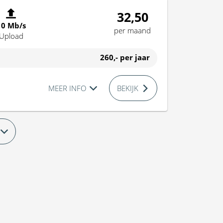
32,50
10 Mb/s
per maand
Upload
260,-
per jaar
MEER INFO
BEKIJK