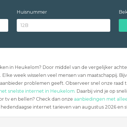
Huisnummer
Bek
jken in Heukelom? Door middel van de vergelijker acht
lke week wisselen veel mensen van maatschappij. Bijvo
 aanbieder problemen geeft. Observeer snel onze raad 
het snelste internet in Heukelom.
Daarbij vind je op snel
oor tv en bellen? Check dan onze
aanbiedingen met allee
e hedendaagse internet tarieven van augustus 2026 en s