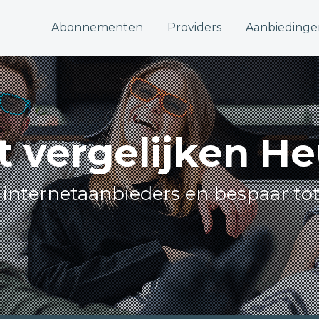
Abonnementen
Providers
Aanbiedinge
t vergelijken 
e internetaanbieders en bespaar to