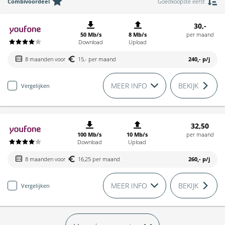
Combivoordeel
Goedkoopste eerst
30,-
50 Mb/s
8 Mb/s
per maand
Download
Upload
8 maanden voor
15,- per maand
240,-
p/j
MEER INFO
BEKIJK
Vergelijken
32,50
100 Mb/s
10 Mb/s
per maand
Download
Upload
8 maanden voor
16,25 per maand
260,-
p/j
MEER INFO
BEKIJK
Vergelijken