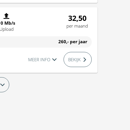
32,50
10 Mb/s
per maand
Upload
260,-
per jaar
MEER INFO
BEKIJK