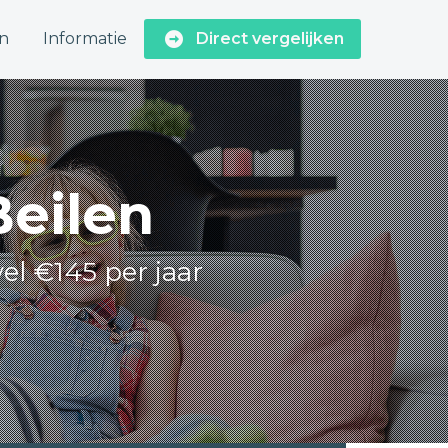
n
Informatie
Direct vergelijken
Beilen
el €145 per jaar