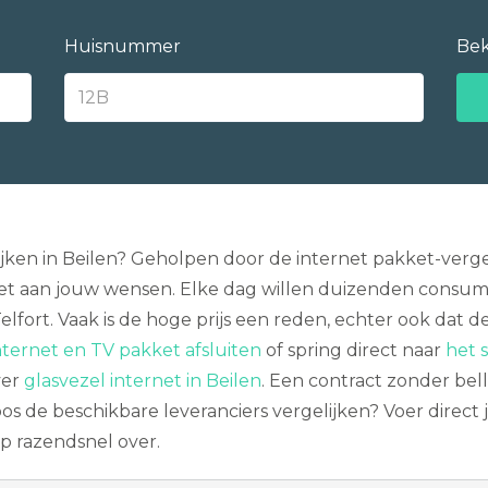
Huisnummer
Bek
ijken in Beilen? Geholpen door de internet pakket-verge
t aan jouw wensen. Elke dag willen duizenden consu
Telfort. Vaak is de hoge prijs een reden, echter ook dat 
ternet en TV pakket afsluiten
of spring direct naar
het s
ver
glasvezel internet in Beilen
. Een contract zonder bell
oos de beschikbare leveranciers vergelijken? Voer direct
p razendsnel over.