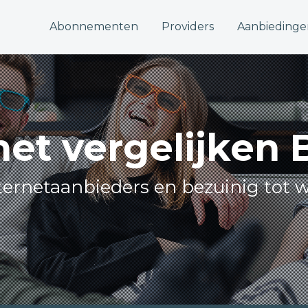
Abonnementen
Providers
Aanbiedinge
net vergelijken 
internetaanbieders en bezuinig tot w