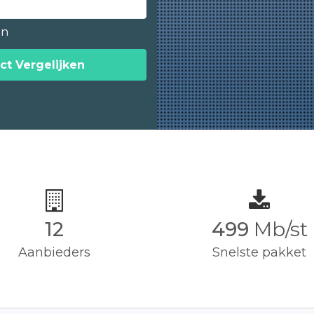
en
ct Vergelijken
12
500
Mb/st
Aanbieders
Snelste pakket