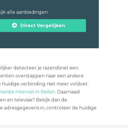
ijk alle aanbiedingen
Direct Vergelijken
lijker detecteer je razendsnel een
menten overstappen naar een andere
de huidige verbinding niet meer voldoet.
nelste internet in Beilen.
Daarnaast
en en televisie? Bekijk dan de
 je adresgegevens in, controleer de huidige