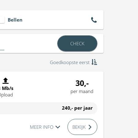
Bellen
CHECK
Goedkoopste eerst
30,-
8 Mb/s
per maand
Upload
240,-
per jaar
MEER INFO
BEKIJK