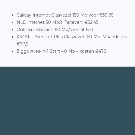
Caiway Internet Glasvezel 150 Mb voor €39,95
NLE Internet 50 Mb/s. Tarieven: €32,45
Online.nl Alles-in-1 50 Mb/s vanaf €41
XS4ALL Alles-in-1 Plus Glasvezel 160 Mb. Maandelijks:
€77,5
Ziggo Alles-in-1 Start 40 Mb – kosten €47,5