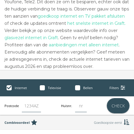
Youfone, Tele2. Dit doen ze om te besparen, echter ook dat
de huidige verbinding te traag is. Observeer gauw onze tips
ten aanzien van
goedkoop internet en TV pakket afsluiten
of check de updates omtrent
het snelste internet in Graft.
Verder bekijk je op onze website waardevolle info over
glasvezel internet in Graft
. Geen tv en/of bellen nodig?
Profiteer dan van de
aanbiedingen met alleen internet
.
Eenvoudig alle abonnementen vergelijken? Geef meteen
je adresgegevens in, check de actuele internet tarieven van
augustus 2026 en stap probleemloos over.
Internet
Televisie
Bellen
Filters
CHECK
Postcode
Huisnr.
Combivoordeel
Goedkoopste eerst