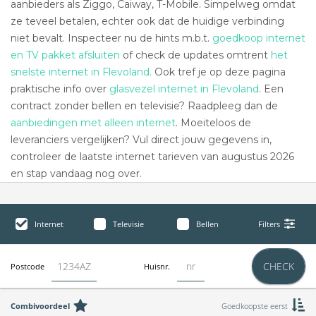
aanbieders als Ziggo, Caiway, T-Mobile. Simpelweg omdat
ze teveel betalen, echter ook dat de huidige verbinding
niet bevalt. Inspecteer nu de hints m.b.t.
goedkoop internet
en TV pakket afsluiten
of check de updates omtrent
het
snelste internet in Flevoland.
Ook tref je op deze pagina
praktische info over
glasvezel internet in Flevoland
. Een
contract zonder bellen en televisie? Raadpleeg dan de
aanbiedingen met alleen internet
. Moeiteloos de
leveranciers vergelijken? Vul direct jouw gegevens in,
controleer de laatste internet tarieven van augustus 2026
en stap vandaag nog over.
Internet
Televisie
Bellen
Filters
CHECK
Postcode
Huisnr.
Combivoordeel
Goedkoopste eerst