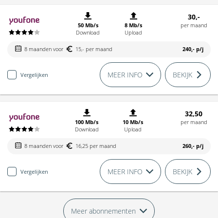
30,-
50 Mb/s
8 Mb/s
per maand
Download
Upload
8 maanden voor
15,- per maand
240,-
p/j
MEER INFO
BEKIJK
Vergelijken
32,50
100 Mb/s
10 Mb/s
per maand
Download
Upload
8 maanden voor
16,25 per maand
260,-
p/j
MEER INFO
BEKIJK
Vergelijken
Meer abonnementen