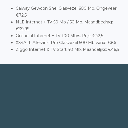
Caiway Gewoon Snel Glasvezel 600 Mb. Ongeveer:
€72,5
NLE Internet + TV 50 Mb / 50 Mb. Maandbedrag:
€39,95
Online.nl Internet + TV 100 Mb/s. Prijs: €42,5
XS4ALL Alles-in-1 Pro Glasvezel 500 Mb vanaf €86
Ziggo Internet & TV Start 40 Mb. Maandelijks: €46,5