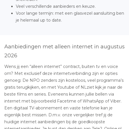
Veel verschillende aanbieders en keuze.
Voor lange termijn: met een glasvezel aansluiting ben
je helemaal up to date.
Aanbiedingen met alleen internet in augustus
2026
Wens jij een “alleen internet” contract, buiten tv en voice
om? Met exclusief deze internetverbinding zijn er opties
genoeg: De NPO zenders zijn kosteloos, veel programma’s
gratis terugkijken, en met Youtube of NLziet kijk je naar de
beste films en series. Eveneens kunnen jullie bellen via
internet met bijvoorbeeld Facetime of WhatsApp of Viber.
Een digitaal TV-abonnement en vaste telefonie kan je
eigenlijk best missen. D.m.v. onze vergelijker tref jij de
huidige internet aanbiedingen bij de goedkoopste
internetaanbieder. Je kunt dan denken aan Tele2, Online.nl,