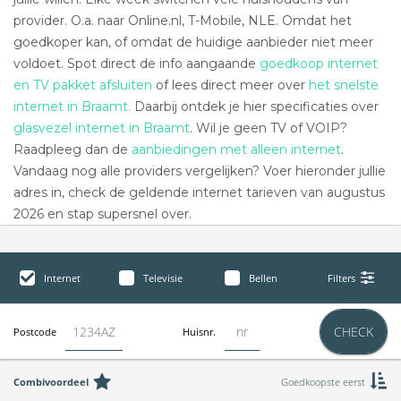
provider. O.a. naar Online.nl, T-Mobile, NLE. Omdat het
goedkoper kan, of omdat de huidige aanbieder niet meer
voldoet. Spot direct de info aangaande
goedkoop internet
en TV pakket afsluiten
of lees direct meer over
het snelste
internet in Braamt.
Daarbij ontdek je hier specificaties over
glasvezel internet in Braamt
. Wil je geen TV of VOIP?
Raadpleeg dan de
aanbiedingen met alleen internet
.
Vandaag nog alle providers vergelijken? Voer hieronder jullie
adres in, check de geldende internet tarieven van augustus
2026 en stap supersnel over.
Internet
Televisie
Bellen
Filters
CHECK
Postcode
Huisnr.
Combivoordeel
Goedkoopste eerst