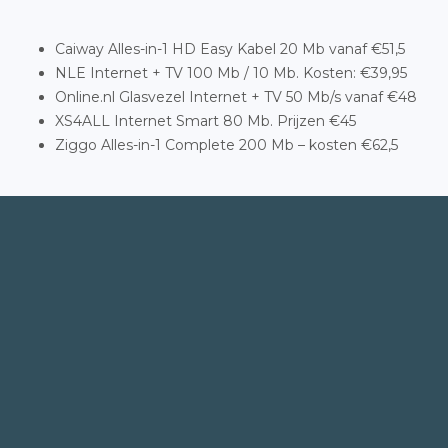
Caiway Alles-in-1 HD Easy Kabel 20 Mb vanaf €51,5
NLE Internet + TV 100 Mb / 10 Mb. Kosten: €39,95
Online.nl Glasvezel Internet + TV 50 Mb/s vanaf €48
XS4ALL Internet Smart 80 Mb. Prijzen €45
Ziggo Alles-in-1 Complete 200 Mb – kosten €62,5