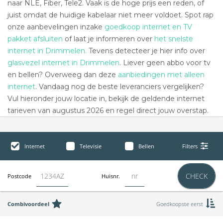
naar NLE, Fiber, Tele2. Vaak is de hoge prijs een reden, of
juist omdat de huidige kabelaar niet meer voldoet. Spot rap
onze aanbevelingen inzake
goedkoop internet en TV
pakket afsluiten
of laat je informeren over
het snelste
internet in Drimmelen.
Tevens detecteer je hier info over
glasvezel internet in Drimmelen
. Liever geen abbo voor tv
en bellen? Overweeg dan deze
aanbiedingen met alleen
internet
. Vandaag nog de beste leveranciers vergelijken?
Vul hieronder jouw locatie in, bekijk de geldende internet
tarieven van augustus 2026 en regel direct jouw overstap.
Internet
Televisie
Bellen
Filters
CHECK
Postcode
Huisnr.
Combivoordeel
Goedkoopste eerst