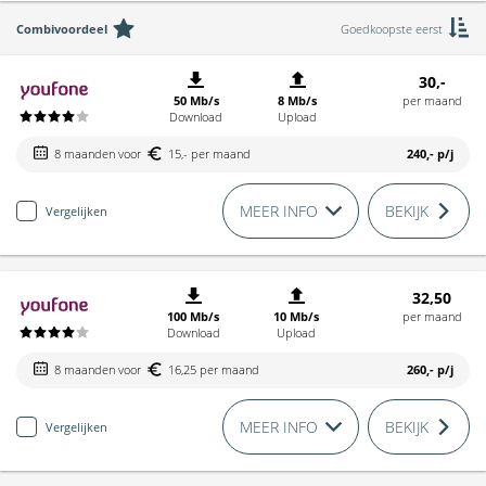
Combivoordeel
Goedkoopste eerst
30,-
50 Mb/s
8 Mb/s
per maand
Download
Upload
8 maanden voor
15,- per maand
240,-
p/j
MEER INFO
BEKIJK
Vergelijken
32,50
100 Mb/s
10 Mb/s
per maand
Download
Upload
8 maanden voor
16,25 per maand
260,-
p/j
MEER INFO
BEKIJK
Vergelijken