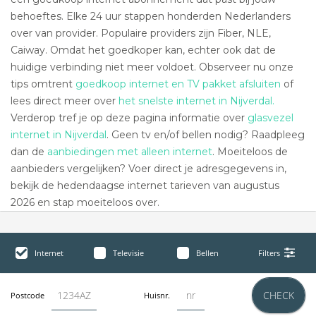
behoeftes. Elke 24 uur stappen honderden Nederlanders
over van provider. Populaire providers zijn Fiber, NLE,
Caiway. Omdat het goedkoper kan, echter ook dat de
huidige verbinding niet meer voldoet. Observeer nu onze
tips omtrent
goedkoop internet en TV pakket afsluiten
of
lees direct meer over
het snelste internet in Nijverdal.
Verderop tref je op deze pagina informatie over
glasvezel
internet in Nijverdal
. Geen tv en/of bellen nodig? Raadpleeg
dan de
aanbiedingen met alleen internet
. Moeiteloos de
aanbieders vergelijken? Voer direct je adresgegevens in,
bekijk de hedendaagse internet tarieven van augustus
2026 en stap moeiteloos over.
Internet
Televisie
Bellen
Filters
CHECK
Postcode
Huisnr.