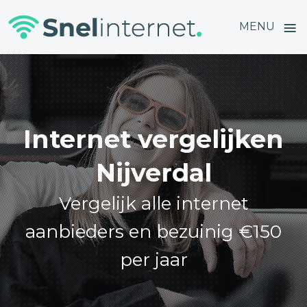
≡
MENU
Skip
to
content
Internet vergelijken
Nijverdal
Vergelijk alle internet
aanbieders en bezuinig €150
per jaar