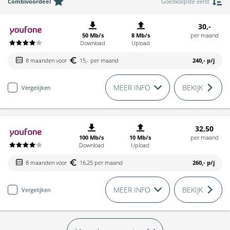
Combivoordeel
Goedkoopste eerst
30,-
50 Mb/s
8 Mb/s
per maand
Download
Upload
8 maanden voor
15,- per maand
240,-
p/j
MEER INFO
BEKIJK
Vergelijken
32,50
100 Mb/s
10 Mb/s
per maand
Download
Upload
8 maanden voor
16,25 per maand
260,-
p/j
MEER INFO
BEKIJK
Vergelijken