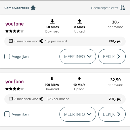
Combivoordeel
Goedkoopste eerst
30,-
50 Mb/s
8 Mb/s
per maand
Download
Upload
8 maanden voor
15,- per maand
240,-
p/j
MEER INFO
BEKIJK
Vergelijken
32,50
100 Mb/s
10 Mb/s
per maand
Download
Upload
8 maanden voor
16,25 per maand
260,-
p/j
MEER INFO
BEKIJK
Vergelijken