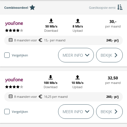
Combivoordeel
Goedkoopste eerst
30,-
50 Mb/s
8 Mb/s
per maand
Download
Upload
8 maanden voor
15,- per maand
240,-
p/j
MEER INFO
BEKIJK
Vergelijken
32,50
100 Mb/s
10 Mb/s
per maand
Download
Upload
8 maanden voor
16,25 per maand
260,-
p/j
MEER INFO
BEKIJK
Vergelijken