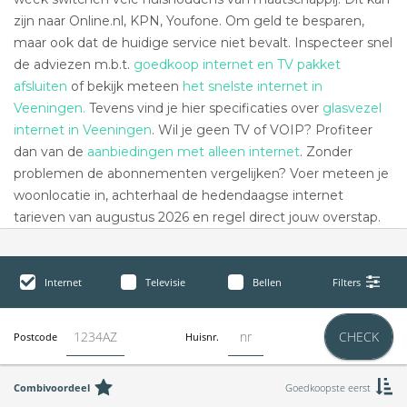
zijn naar Online.nl, KPN, Youfone. Om geld te besparen,
maar ook dat de huidige service niet bevalt. Inspecteer snel
de adviezen m.b.t.
goedkoop internet en TV pakket
afsluiten
of bekijk meteen
het snelste internet in
Veeningen.
Tevens vind je hier specificaties over
glasvezel
internet in Veeningen
. Wil je geen TV of VOIP? Profiteer
dan van de
aanbiedingen met alleen internet
. Zonder
problemen de abonnementen vergelijken? Voer meteen je
woonlocatie in, achterhaal de hedendaagse internet
tarieven van augustus 2026 en regel direct jouw overstap.
Internet
Televisie
Bellen
Filters
CHECK
Postcode
Huisnr.
Combivoordeel
Goedkoopste eerst