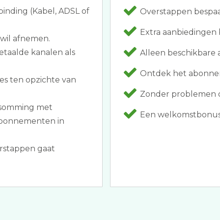
binding (Kabel, ADSL of
Overstappen bespaar
Extra aanbiedingen 
 wil afnemen.
etaalde kanalen als
Alleen beschikbare 
Ontdek het abonnemen
es ten opzichte van
Zonder problemen o
opsomming met
Een welkomstbonus al
 abonnementen in
rstappen gaat