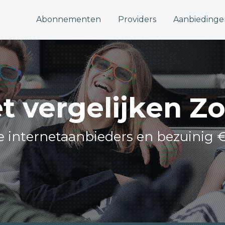
Abonnementen
Providers
Aanbiedinge
t vergelijken Z
le internetaanbieders en bezuinig 