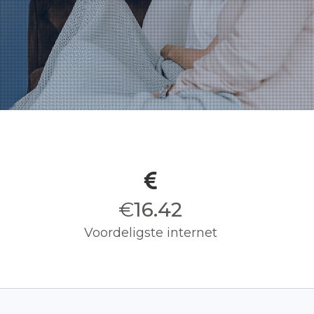
s
€
16.50
Voordeligste internet