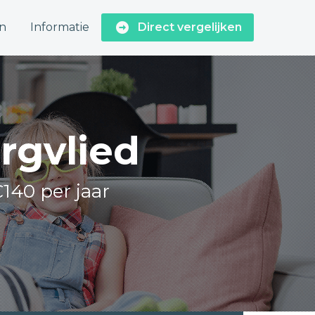
n
Informatie
Direct vergelijken
orgvlied
€140 per jaar