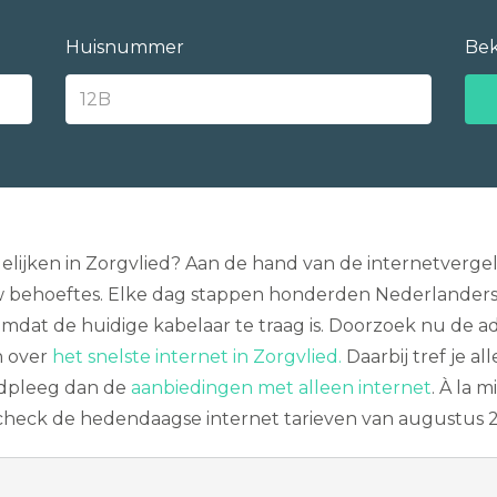
Huisnummer
Bek
elijken in Zorgvlied? Aan de hand van de internetverge
behoeftes. Elke dag stappen honderden Nederlanders ove
 omdat de huidige kabelaar te traag is. Doorzoek nu de 
n over
het snelste internet in Zorgvlied.
Daarbij tref je al
aadpleeg dan de
aanbiedingen met alleen internet
. À la 
, check de hedendaagse internet tarieven van augustus 