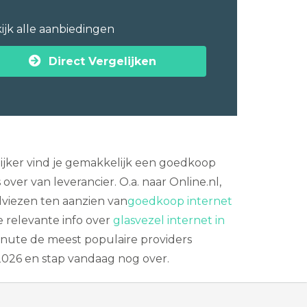
ijk alle aanbiedingen
Direct Vergelijken
lijker vind je gemakkelijk een goedkoop
r van leverancier. O.a. naar Online.nl,
adviezen ten aanzien van
goedkoop internet
le relevante info over
glasvezel internet in
minute de meest populaire providers
2026 en stap vandaag nog over.