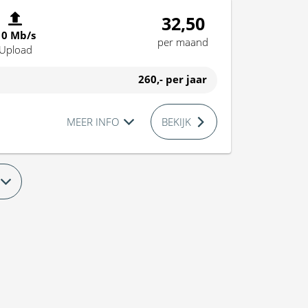
32,50
10 Mb/s
per maand
Upload
260,-
per jaar
MEER INFO
BEKIJK