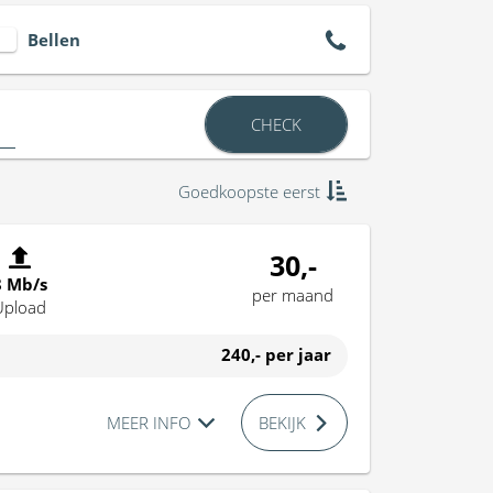
Bellen
CHECK
Goedkoopste eerst
30,-
8 Mb/s
per maand
Upload
240,-
per jaar
MEER INFO
BEKIJK