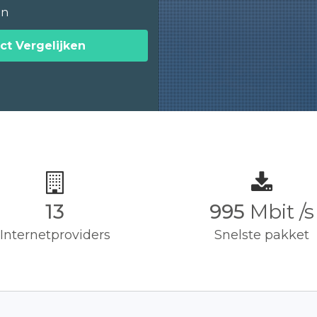
en
ct Vergelijken
13
1,000
Mbit /
Internetproviders
Snelste pakket