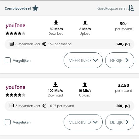
Combivoordeel
Goedkoopste eerst
30,-
50 Mb/s
8 Mb/s
per maand
Download
Upload
8 maanden voor
15,- per maand
240,-
p/j
MEER INFO
BEKIJK
Vergelijken
32,50
100 Mb/s
10 Mb/s
per maand
Download
Upload
8 maanden voor
16,25 per maand
260,-
p/j
MEER INFO
BEKIJK
Vergelijken