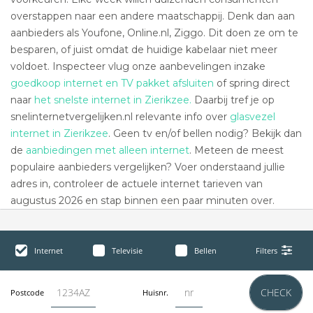
overstappen naar een andere maatschappij. Denk dan aan
aanbieders als Youfone, Online.nl, Ziggo. Dit doen ze om te
besparen, of juist omdat de huidige kabelaar niet meer
voldoet. Inspecteer vlug onze aanbevelingen inzake
goedkoop internet en TV pakket afsluiten
of spring direct
naar
het snelste internet in Zierikzee.
Daarbij tref je op
snelinternetvergelijken.nl relevante info over
glasvezel
internet in Zierikzee
. Geen tv en/of bellen nodig? Bekijk dan
de
aanbiedingen met alleen internet
. Meteen de meest
populaire aanbieders vergelijken? Voer onderstaand jullie
adres in, controleer de actuele internet tarieven van
augustus 2026 en stap binnen een paar minuten over.
Internet
Televisie
Bellen
Filters
CHECK
Postcode
Huisnr.