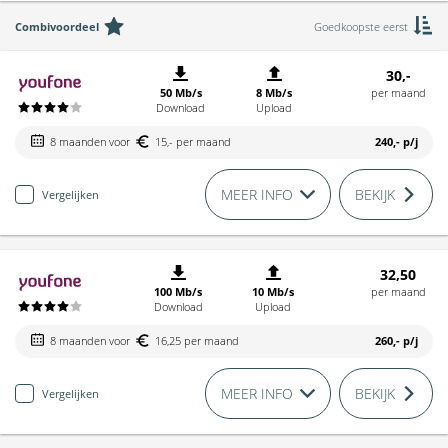
Combivoordeel
Goedkoopste eerst
30,-
50 Mb/s
8 Mb/s
per maand
Download
Upload
8 maanden voor
15,- per maand
240,-
p/j
MEER INFO
BEKIJK
Vergelijken
32,50
100 Mb/s
10 Mb/s
per maand
Download
Upload
8 maanden voor
16,25 per maand
260,-
p/j
MEER INFO
BEKIJK
Vergelijken