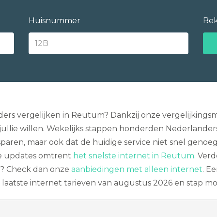
Huisnummer
Bek
ders vergelijken in Reutum? Dankzij onze vergelijking
ullie willen. Wekelijks stappen honderden Nederlanders
paren, maar ook dat de huidige service niet snel genoe
e updates omtrent
het snelste internet in Reutum.
Verde
IP? Check dan onze
aanbiedingen met alleen internet
. E
laatste internet tarieven van augustus 2026 en stap moe