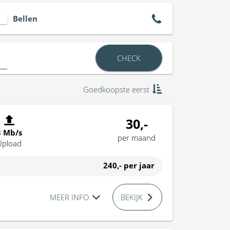
Bellen
CHECK
Goedkoopste eerst
30,-
8 Mb/s
per maand
Upload
240,-
per jaar
MEER INFO
BEKIJK