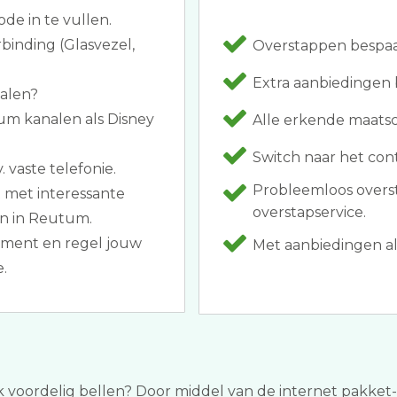
ode in te vullen.
binding (Glasvezel,
Overstappen bespaar
Extra aanbiedingen b
halen?
um kanalen als Disney
Alle erkende maatsch
Switch naar het con
. vaste telefonie.
Probleemloos overs
st met interessante
overstapservice.
en in Reutum.
ement en regel jouw
Met aanbiedingen als 
.
ok voordelig bellen? Door middel van de internet pakket-ve