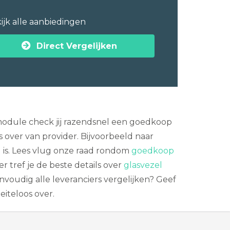
ijk alle aanbiedingen
Direct Vergelijken
smodule check jij razendsnel een goedkoop
 over van provider. Bijvoorbeeld naar
g is. Lees vlug onze raad rondom
goedkoop
r tref je de beste details over
glasvezel
envoudig alle leveranciers vergelijken? Geef
iteloos over.