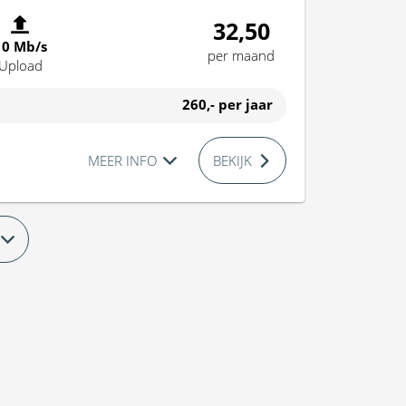
32,50
10 Mb/s
per maand
Upload
260,-
per jaar
MEER INFO
BEKIJK