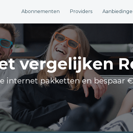
Abonnementen
Providers
Aanbiedinge
net vergelijken 
lle internet pakketten en bespaar €