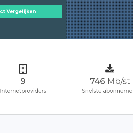
ct Vergelijken
9
750
Mb/st
Internetproviders
Snelste abonneme