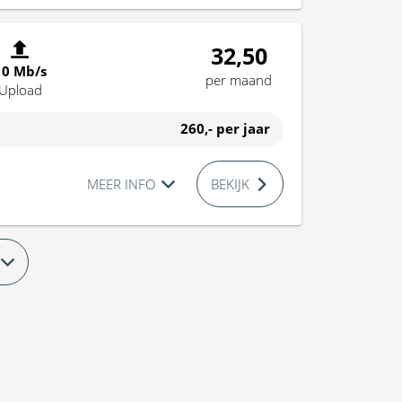
32,50
10 Mb/s
per maand
Upload
260,-
per jaar
MEER INFO
BEKIJK