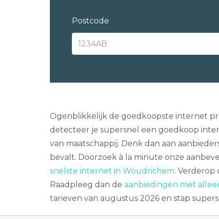
Postcode
Ogenblikkelijk de goedkoopste internet p
detecteer je supersnel een goedkoop inte
van maatschappij. Denk dan aan aanbieders 
bevalt. Doorzoek à la minute onze aanbev
snelste internet in Woudrichem.
Verderop c
Raadpleeg dan de
aanbiedingen met allee
tarieven van augustus 2026 en stap supers