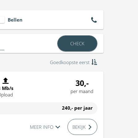
Bellen
CHECK
Goedkoopste eerst
30,-
8 Mb/s
per maand
Upload
240,-
per jaar
MEER INFO
BEKIJK