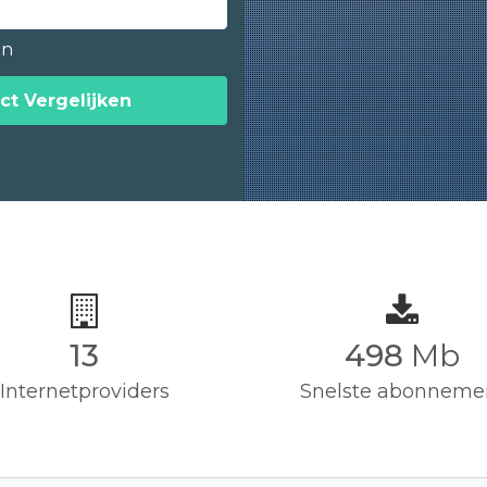
en
ct Vergelijken
13
500
Mb
Internetproviders
Snelste abonneme