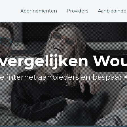
Abonnementen
Providers
Aanbiedinge
 vergelijken W
lle internet aanbieders en bespaar 