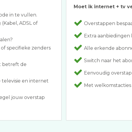
Moet ik internet + tv v
ode in te vullen.
 (Kabel, ADSL of
Overstappen bespaar
Extra aanbiedingen 
halen?
of specifieke zenders
Alle erkende abonn
Switch naar het abo
 betreft de
Eenvoudig overstapp
televisie en internet
Met welkomstacties a
egel jouw overstap