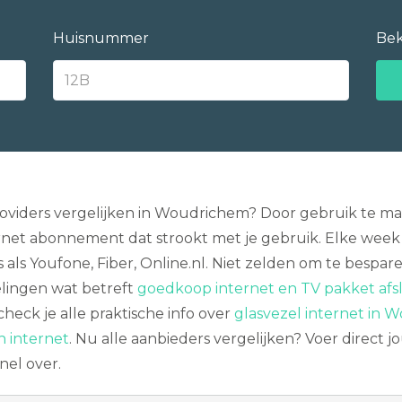
Huisnummer
Bek
roviders vergelijken in Woudrichem? Door gebruik te m
rnet abonnement dat strookt met je gebruik. Elke wee
als Youfone, Fiber, Online.nl. Niet zelden om te bespar
elingen wat betreft
goedkoop internet en TV pakket afs
heck je alle praktische info over
glasvezel internet in
n internet
. Nu alle aanbieders vergelijken? Voer direct jo
nel over.