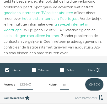
geld te besparen, echter ook dat de huidige verbinding
problemen geeft. Spot gauw de adviezen wat betreft
goedkoop internet en TV pakket afsluiten
of lees direct
meer over
het snelste internet in Poortugaal.
Verder bekijk
je hier nuttige informatie over
glasvezel internet in
Poortugaal
. Wil je geen TV of VOIP? Raadpleeg dan de
aanbiedingen met alleen internet
. Zonder problemen de
contracten vergelijken? Geef meteen je adresgegevens in,
controleer de laatste internet tarieven van augustus 2026
en stap binnen een paar minuten over.
Internet
Televisie
Bellen
Filters
CHECK
Postcode
Huisnr.
Combivoordeel
Goedkoopste eerst