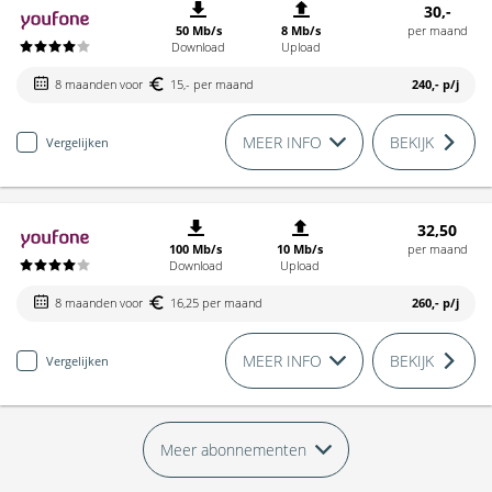
30,-
50 Mb/s
8 Mb/s
per maand
Download
Upload
8 maanden voor
15,- per maand
240,-
p/j
MEER INFO
BEKIJK
Vergelijken
32,50
100 Mb/s
10 Mb/s
per maand
Download
Upload
8 maanden voor
16,25 per maand
260,-
p/j
MEER INFO
BEKIJK
Vergelijken
Meer abonnementen