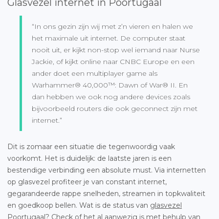
Glasvezel internet in Poortugaal
“In ons gezin zijn wij met z’n vieren en halen we
het maximale uit internet. De computer staat
nooit uit, er kijkt non-stop wel iemand naar Nurse
Jackie, of kijkt online naar CNBC Europe en een
ander doet een multiplayer game als
Warhammer® 40,000™: Dawn of War® II. En
dan hebben we ook nog andere devices zoals
bijvoorbeeld routers die ook geconnect zijn met
internet.”
Dit is zomaar een situatie die tegenwoordig vaak
voorkomt. Het is duidelijk: de laatste jaren is een
bestendige verbinding een absolute must. Via internetten
op glasvezel profiteer je van constant internet,
gegarandeerde rappe snelheden, streamen in topkwaliteit
en goedkoop bellen. Wat is de status van
glasvezel
Poortugaal
? Check of het al aanwezig is met behulp van