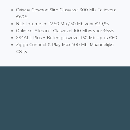
Caiway Gewoon Slim Glasvezel 300 Mb. Tarieven:
€60,5
NLE Internet + TV 50 Mb / 50 Mb voor €39,95
Online.nl Alles-in-1 Glasvezel 100 Mb/s voor €55,5
XS4ALL Plus + Bellen glasvezel 160 Mb – prijs €60
Ziggo Connect & Play Max 400 Mb. Maandelijks:
€81,5