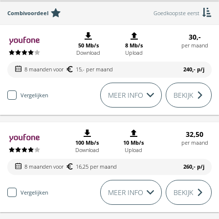
Combivoordeel
Goedkoopste eerst
30,-
50 Mb/s
8 Mb/s
per maand
Download
Upload
8 maanden voor
15,- per maand
240,-
p/j
MEER INFO
BEKIJK
Vergelijken
32,50
100 Mb/s
10 Mb/s
per maand
Download
Upload
8 maanden voor
16,25 per maand
260,-
p/j
MEER INFO
BEKIJK
Vergelijken