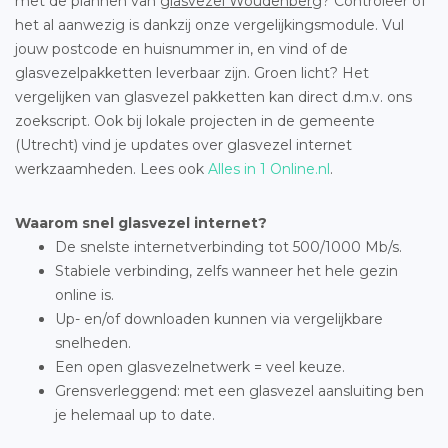
met de plannen van
glasvezel Woudenberg
? Controleer of
het al aanwezig is dankzij onze vergelijkingsmodule. Vul
jouw postcode en huisnummer in, en vind of de
glasvezelpakketten leverbaar zijn. Groen licht? Het
vergelijken van glasvezel pakketten kan direct d.m.v. ons
zoekscript. Ook bij lokale projecten in de gemeente
(Utrecht) vind je updates over glasvezel internet
werkzaamheden. Lees ook
Alles in 1 Online.nl
.
Waarom snel glasvezel internet?
De snelste internetverbinding tot 500/1000 Mb/s.
Stabiele verbinding, zelfs wanneer het hele gezin
online is.
Up- en/of downloaden kunnen via vergelijkbare
snelheden.
Een open glasvezelnetwerk = veel keuze.
Grensverleggend: met een glasvezel aansluiting ben
je helemaal up to date.