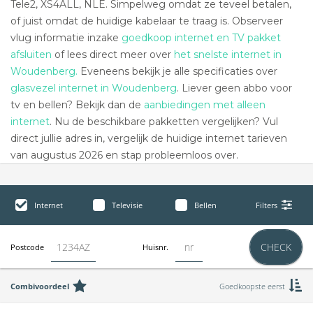
Tele2, XS4ALL, NLE. Simpelweg omdat ze teveel betalen,
of juist omdat de huidige kabelaar te traag is. Observeer
vlug informatie inzake
goedkoop internet en TV pakket
afsluiten
of lees direct meer over
het snelste internet in
Woudenberg.
Eveneens bekijk je alle specificaties over
glasvezel internet in Woudenberg
. Liever geen abbo voor
tv en bellen? Bekijk dan de
aanbiedingen met alleen
internet
. Nu de beschikbare pakketten vergelijken? Vul
direct jullie adres in, vergelijk de huidige internet tarieven
van augustus 2026 en stap probleemloos over.
Internet
Televisie
Bellen
Filters
CHECK
Postcode
Huisnr.
Combivoordeel
Goedkoopste eerst