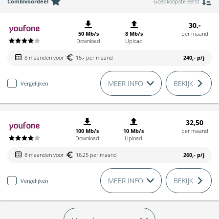
Combivoordeel
Goedkoopste eerst
30,-
50 Mb/s
8 Mb/s
per maand
Download
Upload
8 maanden voor
15,- per maand
240,-
p/j
MEER INFO
BEKIJK
Vergelijken
32,50
100 Mb/s
10 Mb/s
per maand
Download
Upload
8 maanden voor
16,25 per maand
260,-
p/j
MEER INFO
BEKIJK
Vergelijken