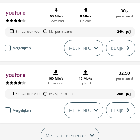
30,-
50 Mb/s
8 Mb/s
per maand
Download
Upload
8 maanden voor
15,- per maand
240,-
p/j
MEER INFO
BEKIJK
Vergelijken
32,50
100 Mb/s
10 Mb/s
per maand
Download
Upload
8 maanden voor
16,25 per maand
260,-
p/j
MEER INFO
BEKIJK
Vergelijken
Meer abonnementen