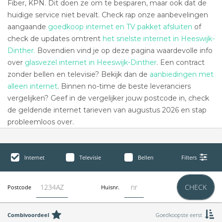
Fiber, KPN. Dit doen ze om te besparen, maar ook dat de
huidige service niet bevalt. Check rap onze aanbevelingen
aangaande
goedkoop internet en TV pakket afsluiten
of
check de updates omtrent
het snelste internet in Heeswijk-
Dinther.
Bovendien vind je op deze pagina waardevolle info
over
glasvezel internet in Heeswijk-Dinther
. Een contract
zonder bellen en televisie? Bekijk dan de
aanbiedingen met
alleen internet
. Binnen no-time de beste leveranciers
vergelijken? Geef in de vergelijker jouw postcode in, check
de geldende internet tarieven van augustus 2026 en stap
probleemloos over.
Internet
Televisie
Bellen
Filters
CHECK
Postcode
Huisnr.
Combivoordeel
Goedkoopste eerst