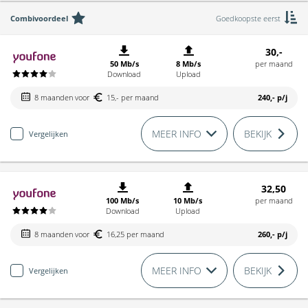
Combivoordeel
Goedkoopste eerst
30,-
50 Mb/s
8 Mb/s
per maand
Download
Upload
8 maanden voor
15,- per maand
240,-
p/j
MEER INFO
BEKIJK
Vergelijken
32,50
100 Mb/s
10 Mb/s
per maand
Download
Upload
8 maanden voor
16,25 per maand
260,-
p/j
MEER INFO
BEKIJK
Vergelijken