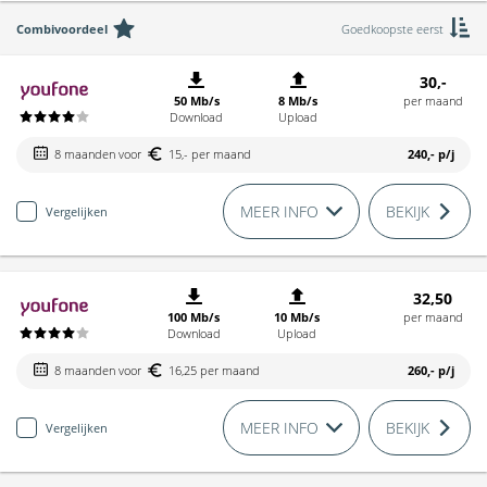
Combivoordeel
Goedkoopste eerst
30,-
50 Mb/s
8 Mb/s
per maand
Download
Upload
8 maanden voor
15,- per maand
240,-
p/j
MEER INFO
BEKIJK
Vergelijken
32,50
100 Mb/s
10 Mb/s
per maand
Download
Upload
8 maanden voor
16,25 per maand
260,-
p/j
MEER INFO
BEKIJK
Vergelijken