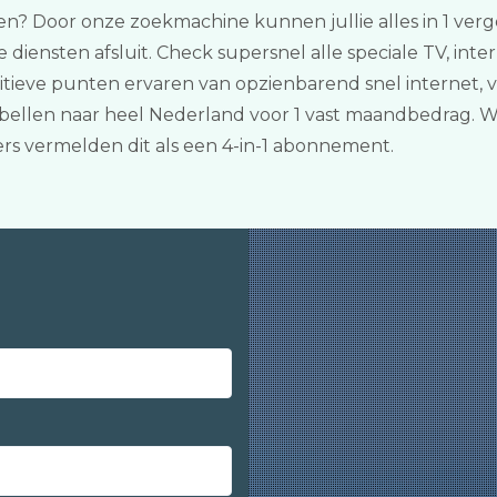
len? Door onze zoekmachine kunnen jullie alles in 1 verg
e diensten afsluit. Check supersnel alle speciale TV, in
ositieve punten ervaren van opzienbarend snel internet
ellen naar heel Nederland voor 1 vast maandbedrag. Wie
s vermelden dit als een 4-in-1 abonnement.