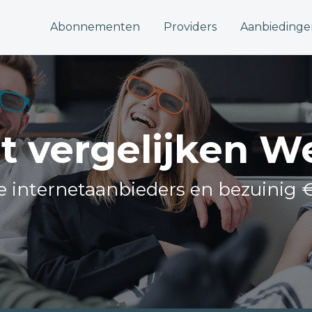
Abonnementen
Providers
Aanbiedinge
et vergelijken 
le internetaanbieders en bezuinig 