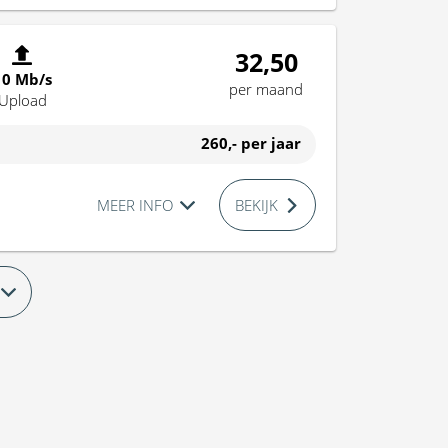
32,50
10 Mb/s
per maand
Upload
260,-
per jaar
MEER INFO
BEKIJK