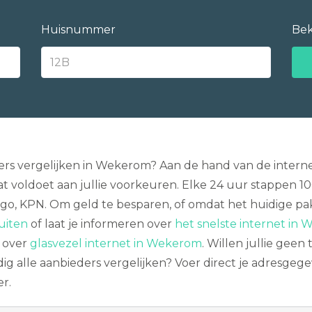
Huisnummer
Bek
ders vergelijken in Wekerom? Aan de hand van de interne
t voldoet aan jullie voorkeuren. Elke 24 uur stappen 
iggo, KPN. Om geld te besparen, of omdat het huidige pak
uiten
of laat je informeren over
het snelste internet in
o over
glasvezel internet in Wekerom
. Willen jullie geen
ig alle aanbieders vergelijken? Voer direct je adresgegev
r.