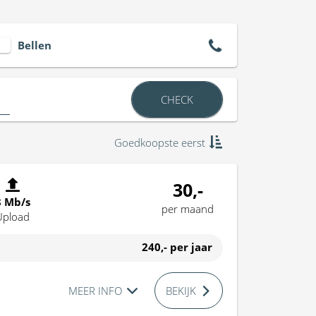
Bellen
CHECK
Goedkoopste eerst
30,-
8 Mb/s
per maand
Upload
240,-
per jaar
MEER INFO
BEKIJK