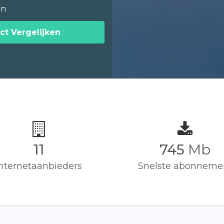
en
ct Vergelijken
11
750
Mb
Internetaanbieders
Snelste abonneme