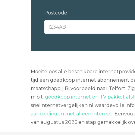
Postcode
Moeiteloos alle beschikbare internetprovi
tijd een goedkoop internet abonnement da
maatschappij. Bijvoorbeeld naar Telfort, Z
m.b.t.
goedkoop internet en TV pakket afsl
snelinternetvergelijken.nl waardevolle inf
aanbiedingen met alleen internet
. Eenvoud
van augustus 2026 en stap gemakkelijk ove