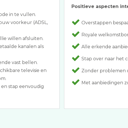
Positieve aspecten int
ode in te vullen.
 jouw voorkeur (ADSL,
Overstappen bespaar
Royale welkomstbonus
ie willen afsluiten.
etaalde kanalen als
Alle erkende aanbie
Stap over naar het co
ende vast bellen.
chikbare televisie en
Zonder problemen o
om.
Met aanbiedingen zoal
t en stap eenvoudig