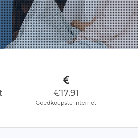
it
€
18.00
Goedkoopste internet