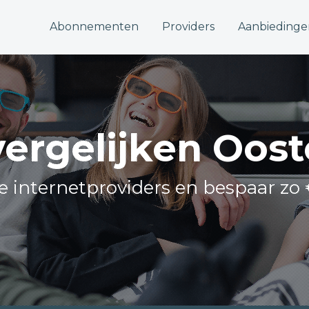
Abonnementen
Providers
Aanbiedinge
vergelijken Oos
lle internetproviders en bespaar zo 