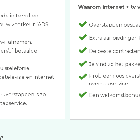
Waarom internet + tv v
ode in te vullen.
 jouw voorkeur (ADSL,
Overstappen bespaar
Extra aanbiedingen 
 wil afnemen.
 en/of betaalde
De beste contracten
Je vind zo het pakk
huistelefonie.
Probleemloos overs
etelevisie en internet
overstapservice.
 Overstappen is zo
Een welkomstbonus al
tapservice.
n?