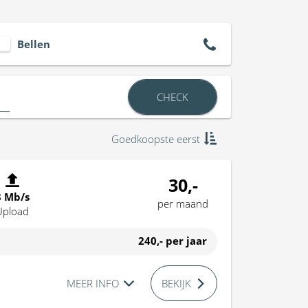
Bellen
CHECK
Goedkoopste eerst
30,-
8 Mb/s
per maand
Upload
240,-
per jaar
MEER INFO
BEKIJK