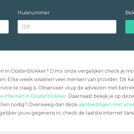
Huisnummer
Bek
en in Oosterblokker? D.m.v. onze vergelijker check je m
en. Elke week wisselen veel mensen van provider. Dit ka
vice te traag is. Observeer vlug de adviezen met betre
te internet in Oosterblokker.
Daarnaast bekijk je op deze
bellen nodig? Overweeg dan deze
aanbiedingen met alle
elijker jouw gegevens in, check de laatste internet tar