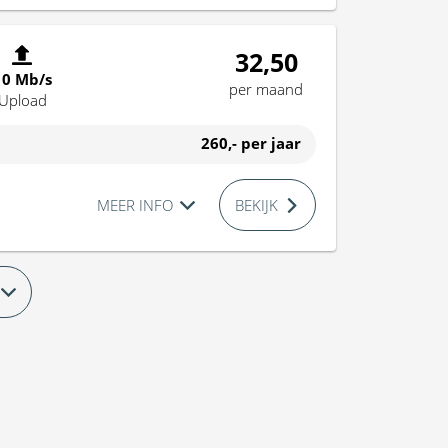
32,50
10 Mb/s
per maand
Upload
260,-
per jaar
MEER INFO
BEKIJK