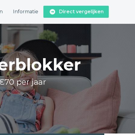
n
Informatie
Direct vergelijken
terblokker
€70 per jaar