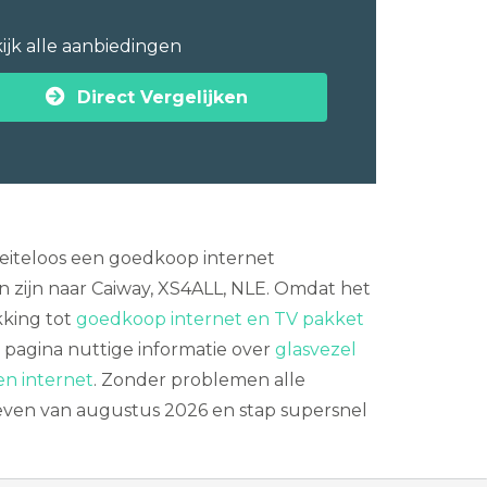
ijk alle aanbiedingen
Direct Vergelijken
oeiteloos een goedkoop internet
n zijn naar Caiway, XS4ALL, NLE. Omdat het
kking tot
goedkoop internet en TV pakket
 pagina nuttige informatie over
glasvezel
en internet
. Zonder problemen alle
ieven van augustus 2026 en stap supersnel