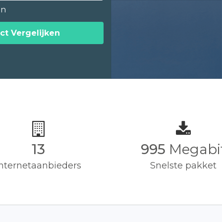
en
ct Vergelijken
13
1,000
Megab
Internetaanbieders
Snelste pakket