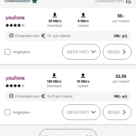
Combivoordeel
Goedkoopste eerst
30,-
50 Mb/s
8 Mb/s
per maand
Download
Upload
8 maanden voor
15,- per maand
240,-
p/j
MEER INFO
BEKIJK
Vergelijken
32,50
100 Mb/s
10 Mb/s
per maand
Download
Upload
8 maanden voor
16,25 per maand
260,-
p/j
MEER INFO
BEKIJK
Vergelijken