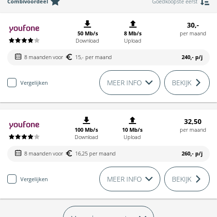
Combivoordeel
Goedkoopste eerst
30,-
50 Mb/s
8 Mb/s
per maand
Download
Upload
8 maanden voor
15,- per maand
240,-
p/j
MEER INFO
BEKIJK
Vergelijken
32,50
100 Mb/s
10 Mb/s
per maand
Download
Upload
8 maanden voor
16,25 per maand
260,-
p/j
MEER INFO
BEKIJK
Vergelijken