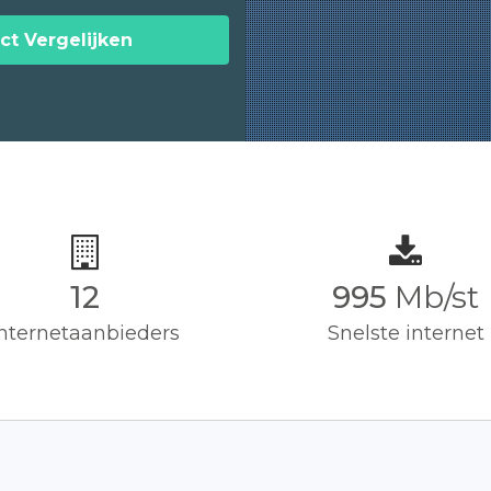
ct Vergelijken
12
1,000
Mb/st
Internetaanbieders
Snelste internet