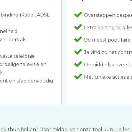
rbinding (Kabel, ADSL
Overstappen bespaar
Extra korting bij alle
nelheid.
zenders als
De meest populaire 
Je vind zo het contrac
vaste telefonie.
rdelige televisie en
Onmiddellijk overst
k.
Met unieke acties al
ent en stap eenvoudig
ook thuis bellen? Door middel van onze tool kun jij alles 