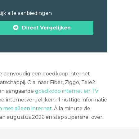
ijk alle aanbiedingen
Direct Vergelijken
k je eenvoudig een goedkoop internet
schappij. O.a. naar Fiber, Ziggo, Tele2.
iezen aangaande
goedkoop internet en TV
elinternetvergelijken.nl nuttige informatie
 met alleen internet
. À la minute de
 van augustus 2026 en stap supersnel over.