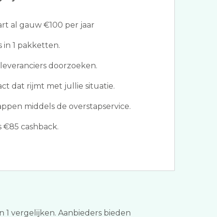
t al gauw €100 per jaar
s in 1 pakketten.
leveranciers doorzoeken.
t dat rijmt met jullie situatie.
appen middels de overstapservice.
s €85 cashback.
in 1 vergelijken. Aanbieders bieden