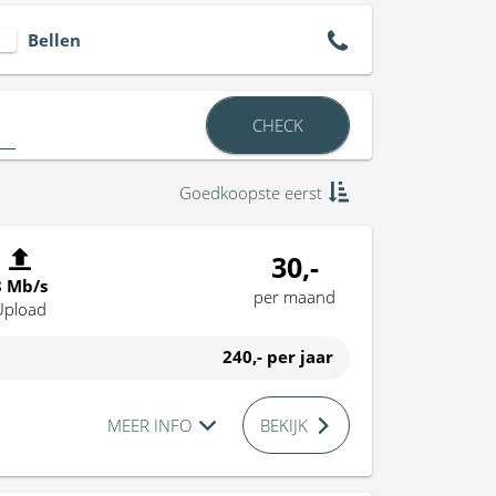
Bellen
CHECK
Goedkoopste eerst
30,-
8 Mb/s
per maand
Upload
240,-
per jaar
MEER INFO
BEKIJK