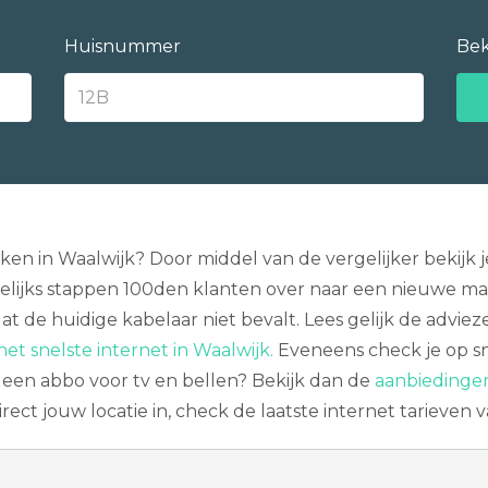
Huisnummer
Bek
jken in Waalwijk? Door middel van de vergelijker bekij
kelijks stappen 100den klanten over naar een nieuwe maat
mdat de huidige kabelaar niet bevalt. Lees gelijk de adv
het snelste internet in Waalwijk.
Eveneens check je op sn
 geen abbo voor tv en bellen? Bekijk dan de
aanbiedingen
rect jouw locatie in, check de laatste internet tarieven