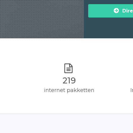
Dire
220
internet pakketten