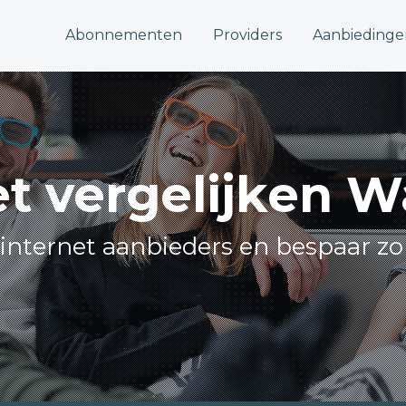
Abonnementen
Providers
Aanbiedinge
et vergelijken W
e internet aanbieders en bespaar zo