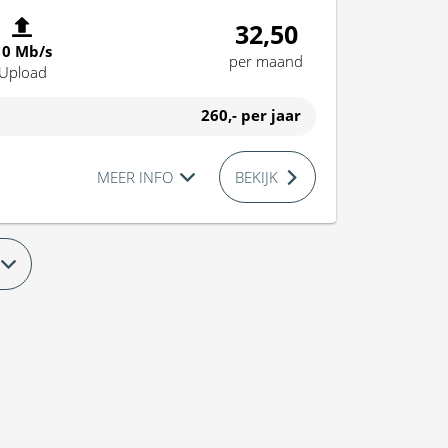
32,50
10 Mb/s
per maand
Upload
260,-
per jaar
MEER INFO
BEKIJK