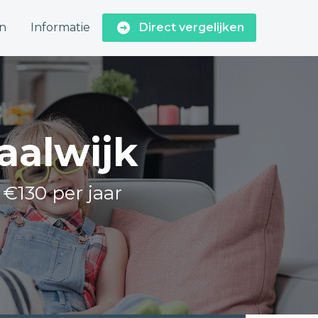
n
Informatie
Direct vergelijken
aalwijk
 €130 per jaar