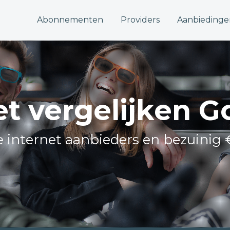
Abonnementen
Providers
Aanbiedinge
et vergelijken G
le internet aanbieders en bezuinig 