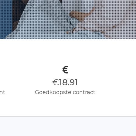
€
19.00
nt
Goedkoopste contract