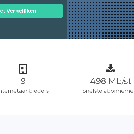
ct Vergelijken
9
500
Mb/st
Internetaanbieders
Snelste abonneme