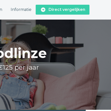
n
Informatie
Direct vergelijken
odlinze
€125 per jaar