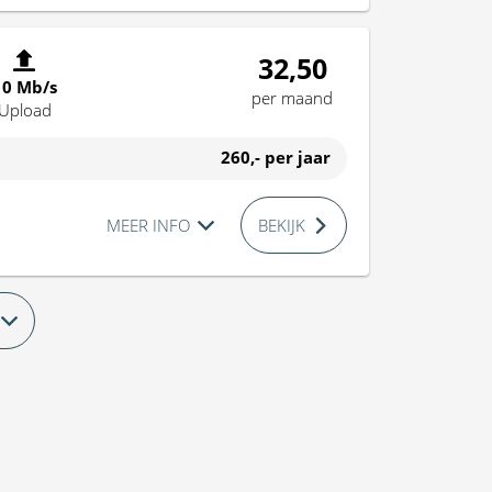
32,50
10 Mb/s
per maand
Upload
260,-
per jaar
MEER INFO
BEKIJK