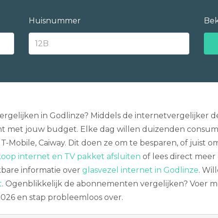
Huisnummer
Bek
rgelijken in Godlinze? Middels de internetvergelijker d
t met jouw budget. Elke dag willen duizenden consum
l, T-Mobile, Caiway. Dit doen ze om te besparen, of juist
oop internet en TV pakket afsluiten
of lees direct meer
kbare informatie over
glasvezel internet in Godlinze
. Wil
t
. Ogenblikkelijk de abonnementen vergelijken? Voer m
026 en stap probleemloos over.