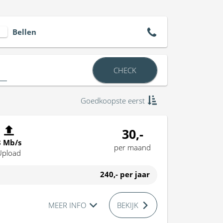
Bellen
CHECK
Goedkoopste eerst
30,-
8 Mb/s
per maand
Upload
240,-
per jaar
MEER INFO
BEKIJK