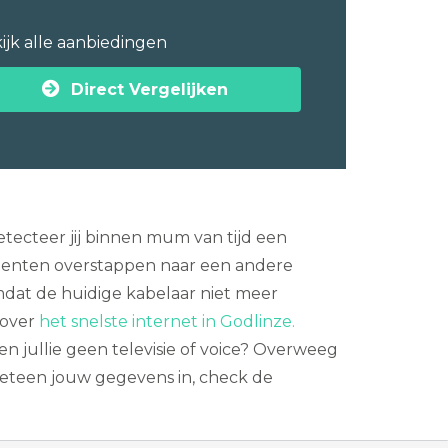
ijk alle aanbiedingen
Direct Vergelijken
etecteer jij binnen mum van tijd een
enten overstappen naar een andere
 omdat de huidige kabelaar niet meer
 over
het snelste internet in Godlinze.
len jullie geen televisie of voice? Overweeg
eteen jouw gegevens in, check de