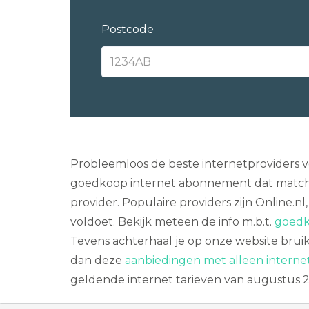
Postcode
Probleemloos de beste internetproviders ve
goedkoop internet abonnement dat match
provider. Populaire providers zijn Online.n
voldoet. Bekijk meteen de info m.b.t.
goedk
Tevens achterhaal je op onze website brui
dan deze
aanbiedingen met alleen interne
geldende internet tarieven van augustus 2