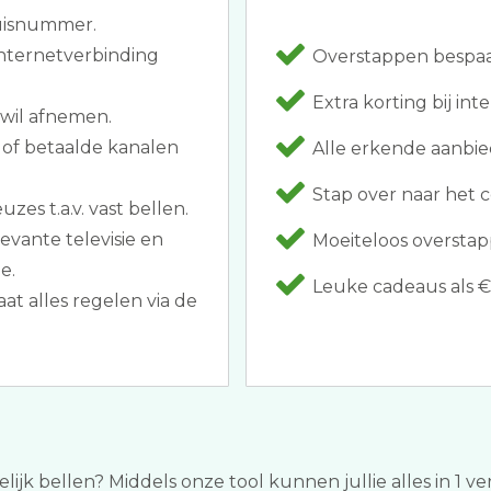
huisnummer.
nternetverbinding
Overstappen bespaar
Extra korting bij in
 wil afnemen.
 of betaalde kanalen
Alle erkende aanbie
Stap over naar het c
zes t.a.v. vast bellen.
evante televisie en
Moeiteloos overstap
e.
Leuke cadeaus als €
at alles regelen via de
ijk bellen? Middels onze tool kunnen jullie alles in 1 ve