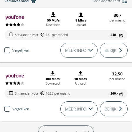
Combivoordeel
Goedkoopste eerst
30,-
50 Mb/s
8 Mb/s
per maand
Download
Upload
8 maanden voor
15,- per maand
240,-
p/j
MEER INFO
BEKIJK
Vergelijken
32,50
100 Mb/s
10 Mb/s
per maand
Download
Upload
8 maanden voor
16,25 per maand
260,-
p/j
MEER INFO
BEKIJK
Vergelijken