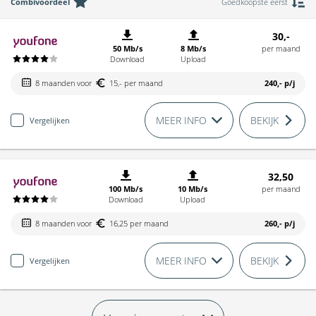
Combivoordeel
Goedkoopste eerst
30,-
50 Mb/s
8 Mb/s
per maand
Download
Upload
8 maanden voor
15,- per maand
240,-
p/j
MEER INFO
BEKIJK
Vergelijken
32,50
100 Mb/s
10 Mb/s
per maand
Download
Upload
8 maanden voor
16,25 per maand
260,-
p/j
MEER INFO
BEKIJK
Vergelijken