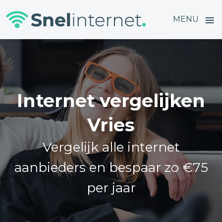
≡
MENU
Skip
to
content
Internet vergelijken
Vries
Vergelijk alle internet
aanbieders en bespaar zo €75
per jaar