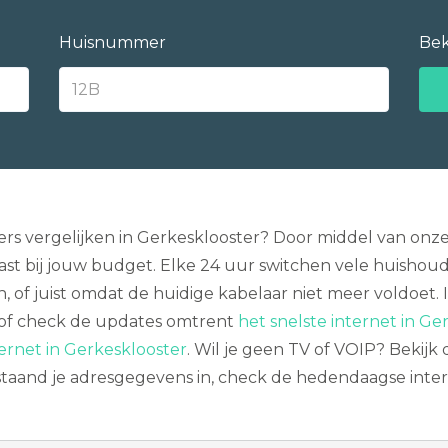
Huisnummer
Bek
ers vergelijken in Gerkesklooster? Door middel van onz
 bij jouw budget. Elke 24 uur switchen vele huishouden
n, of juist omdat de huidige kabelaar niet meer voldoet
of check de updates omtrent
het snelste internet in Ge
ternet in Gerkesklooster
. Wil je geen TV of VOIP? Bekijk
taand je adresgegevens in, check de hedendaagse inter