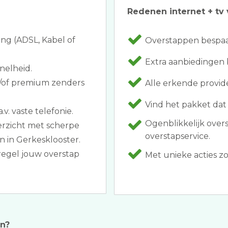
Redenen internet + tv 
ing (ADSL, Kabel of
Overstappen bespaar
Extra aanbiedingen bi
nelheid.
n/of premium zenders
Alle erkende provider
Vind het pakket dat 
v. vaste telefonie.
Ogenblikkelijk ove
erzicht met scherpe
overstapservice.
n in Gerkesklooster.
 regel jouw overstap
Met unieke acties zoa
en?