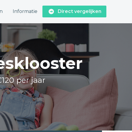
n
Informatie
Direct vergelijken
esklooster
€120 per jaar