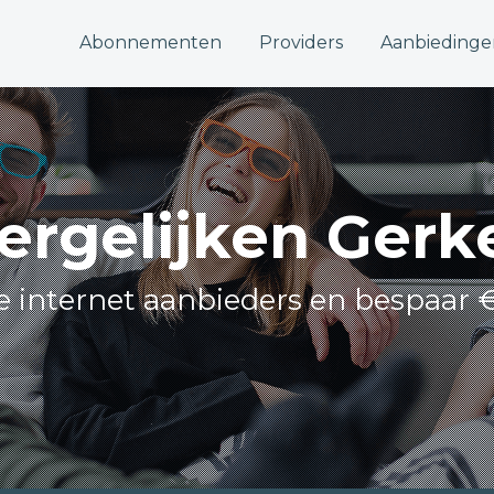
Abonnementen
Providers
Aanbiedinge
vergelijken Gerk
le internet aanbieders en bespaar 