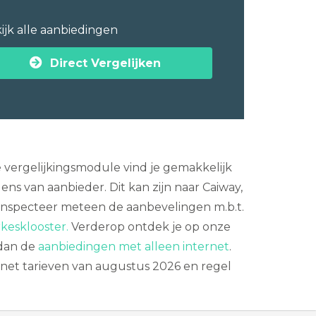
ijk alle aanbiedingen
Direct Vergelijken
e vergelijkingsmodule vind je gemakkelijk
s van aanbieder. Dit kan zijn naar Caiway,
. Inspecteer meteen de aanbevelingen m.b.t.
rkesklooster.
Verderop ontdek je op onze
 dan de
aanbiedingen met alleen internet
.
net tarieven van augustus 2026 en regel