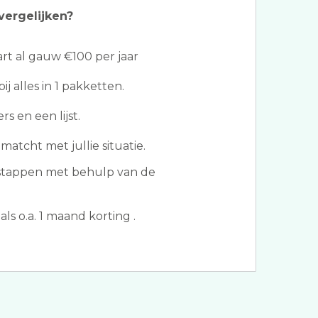
vergelijken?
t al gauw €100 per jaar
j alles in 1 pakketten.
s en een lijst.
matcht met jullie situatie.
rstappen met behulp van de
ls o.a. 1 maand korting .