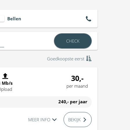
Bellen
CHECK
Goedkoopste eerst
30,-
8 Mb/s
per maand
Upload
240,-
per jaar
MEER INFO
BEKIJK