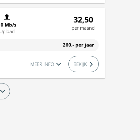
32,50
10 Mb/s
per maand
Upload
260,-
per jaar
MEER INFO
BEKIJK