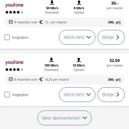
30,-
50 Mb/s
8 Mb/s
per maand
Download
Upload
8 maanden voor
15,- per maand
240,-
p/j
MEER INFO
BEKIJK
Vergelijken
32,50
100 Mb/s
10 Mb/s
per maand
Download
Upload
8 maanden voor
16,25 per maand
260,-
p/j
MEER INFO
BEKIJK
Vergelijken
Meer abonnementen