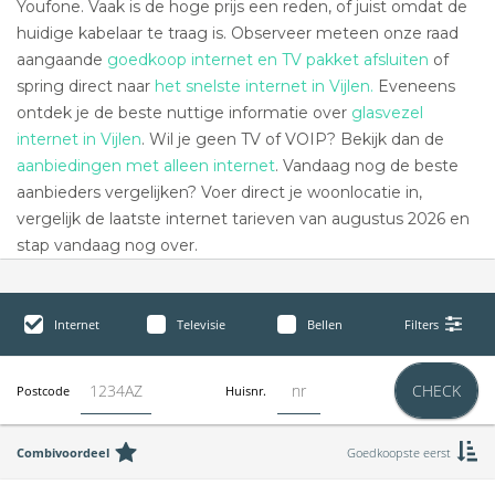
Youfone. Vaak is de hoge prijs een reden, of juist omdat de
huidige kabelaar te traag is. Observeer meteen onze raad
aangaande
goedkoop internet en TV pakket afsluiten
of
spring direct naar
het snelste internet in Vijlen.
Eveneens
ontdek je de beste nuttige informatie over
glasvezel
internet in Vijlen
. Wil je geen TV of VOIP? Bekijk dan de
aanbiedingen met alleen internet
. Vandaag nog de beste
aanbieders vergelijken? Voer direct je woonlocatie in,
vergelijk de laatste internet tarieven van augustus 2026 en
stap vandaag nog over.
Internet
Televisie
Bellen
Filters
CHECK
Postcode
Huisnr.
Combivoordeel
Goedkoopste eerst